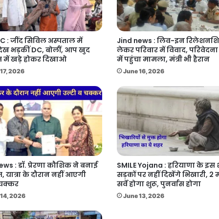
C : जींद सिविल अस्पताल में
Jind news : लिव-इन रिलेशनश
देख भड़कीं DC, बोलीं, आप खुद
लेकर परिवार में विवाद, परिवेदन
 में खड़े होकर दिखाओ
में पहुंचा मामला, मंत्री भी हैरान
17, 2026
June 16, 2026
ews : डॉ. प्रेरणा कौशिक ने बनाई
SMILE Yojana : हरियाणा के इस श
म, यात्रा के दौरान नहीं आएगी
सड़कों पर नहीं दिखेंगे भिखारी, 2 म
 चक्कर
सर्वे होगा शुरू, पुनर्वास होगा
14, 2026
June 13, 2026