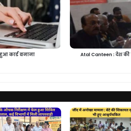
की
राजधानी
में
अब
5
रुपये
में
मिलेगा
भरपेट
ुआ कार्ड बनाना
Atal Canteen : देश की 
खाना