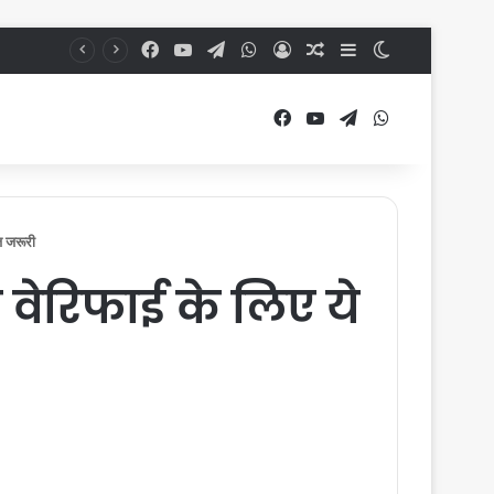
Facebook
YouTube
Telegram
WhatsApp
Log In
Random Article
Sidebar
Switch skin
Facebook
YouTube
Telegram
WhatsApp
ज जरूरी
 वेरिफाई के लिए ये