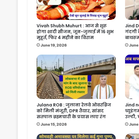
Vivah Shubh Muhurt : आज से शुरू
Jind D
होगा शादी सीजन, जून-जुलाई में 16 शुभ
गंदगी 
मुहूर्त, फिर 4 महीने का विराम
बाथरूम
June 19, 2026
June 
Julana ROB : जुलाना रेलवे ओवरब्रिज
Jind n
को मिली मंजूरी, DPR तैयार, सांसद
च्युइंग
सतपाल ब्रह्मचारी के प्रयास लाए रंग
उल्टी,
June 15, 2026
June 