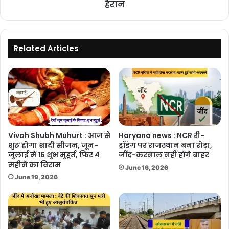
परिवेदना
हैरान
समिति
में
पहुंचा
मामला,
Related Articles
मंत्री
भी
हैरान
Vivah Shubh Muhurt : आज से
Haryana news : NCR री-
शुरू होगा शादी सीजन, जून-
ड्रॉइंग पर राजस्थान बना रोड़ा,
जुलाई में 16 शुभ मुहूर्त, फिर 4
जींद-करनाल नहीं होंगे बाहर
महीने का विराम
June 16, 2026
June 19, 2026