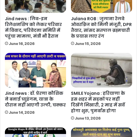
Jind news : लिव-इन
Julana ROB : जुलाना रेलवे
रिलेशनशिप को लेकर परिवार
ओवरब्रिज को मिली मंजूरी, DPR
में विवाद, परिवेदना समिति में
तैयार, सांसद सतपाल ब्रह्मचारी
पहुंचा मामला, मंत्री भी हैरान
के प्रयास लाए रंग
June 16, 2026
June 15, 2026
Jind news : डॉ. प्रेरणा कौशिक
SMILE Yojana : हरियाणा के
ने बनाई च्युइंगम, यात्रा के
इस शहर में सड़कों पर नहीं
दौरान नहीं आएगी उल्टी, चक्कर
दिखेंगे भिखारी, 2 माह में सर्वे
होगा शुरू, पुनर्वास होगा
June 14, 2026
June 13, 2026