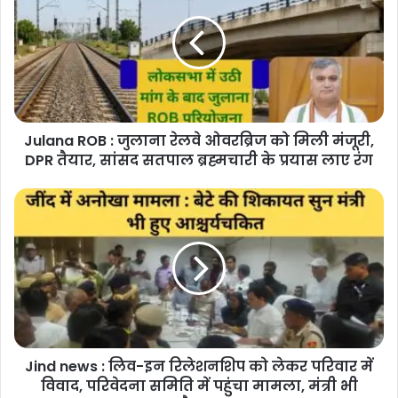
:
जुलाना
रेलवे
ओवरब्रिज
को
मिली
मंजूरी,
Julana ROB : जुलाना रेलवे ओवरब्रिज को मिली मंजूरी,
DPR
तैयार,
DPR तैयार, सांसद सतपाल ब्रह्मचारी के प्रयास लाए रंग
सांसद
सतपाल
Jind
ब्रह्मचारी
news
के
:
प्रयास
लिव-
लाए
इन
रंग
रिलेशनशिप
को
लेकर
परिवार
Jind news : लिव-इन रिलेशनशिप को लेकर परिवार में
में
विवाद,
विवाद, परिवेदना समिति में पहुंचा मामला, मंत्री भी