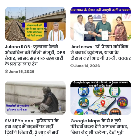
Julana ROB : जुलाना रेलवे
Jind news : डॉ. प्रेरणा कौशिक
ओवरब्रिज को मिली मंजूरी, DPR
ने बनाई च्युइंगम, यात्रा के
तैयार, सांसद सतपाल ब्रह्मचारी
दौरान नहीं आएगी उल्टी, चक्कर
के प्रयास लाए रंग
June 14, 2026
June 15, 2026
SMILE Yojana : हरियाणा के
Google Maps के ये 8 छुपे
इस शहर में सड़कों पर नहीं
फीचर्स बदल देंगे आपका सफर,
दिखेंगे भिखारी, 2 माह में सर्वे
बिना नेट भी चलेगा, देखें पूरी