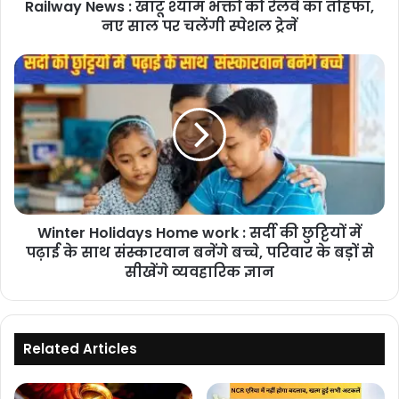
Railway News : खाटू श्याम भक्तों को रेलवे का तोहफा,
तोहफा,
नए
नए साल पर चलेंगी स्पेशल ट्रेनें
साल
पर
Winter
चलेंगी
Holidays
स्पेशल
Home
ट्रेनें
work
:
सर्दी
की
छुट्टियों
में
Winter Holidays Home work : सर्दी की छुट्टियों में
पढ़ाई
के
पढ़ाई के साथ संस्कारवान बनेंगे बच्चे, परिवार के बड़ों से
साथ
सीखेंगे व्यवहारिक ज्ञान
संस्कारवान
बनेंगे
बच्चे,
परिवार
Related Articles
के
बड़ों