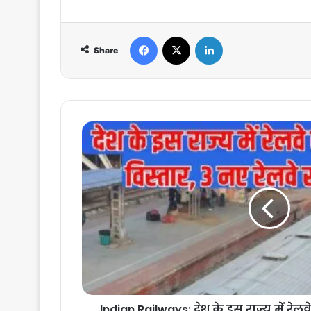
Facebook
X
LinkedIn
Share
Indian
Railways:
देश
के
इस
राज्य
में
रेलवे
सेवाओं
में
होगा
विस्तार,
3
Indian Railways: देश के इस राज्य में रेलवे 