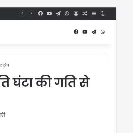
Facebook
YouTube
Telegram
WhatsApp
Log In
Random Article
Sidebar
Switch skin
Facebook
YouTube
Telegram
WhatsApp
 ट्रेन
ति घंटा की गति से
ारी