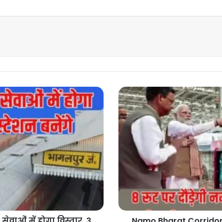
Namo
Bharat
Corridor
:
8
रूट
पर
दौड़ेगी
नमो
भारत
बदल
जाएगी
राष्ट्रीय
सेवाओं में होगा विस्तार, 3
Namo Bharat Corridor 