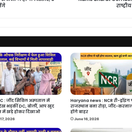
राजधानी
ंगे
राष्ट्री
क्षेत्र
की
तस्वीर
C : जींद सिविल अस्पताल में
Haryana news : NCR री-ड्रॉइंग
देख भड़कीं DC, बोलीं, आप खुद
राजस्थान बना रोड़ा, जींद-करनाल
 में खड़े होकर दिखाओ
होंगे बाहर
17, 2026
June 16, 2026