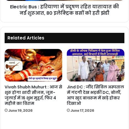
की
Electric Bus : हरियाणा में प्रदूषण रहित यातायात की
नई
शुरूआत,
नई शुरूआत, 80 इलेक्ट्रिक बसों को हरी झंडी
80
इलेक्ट्रिक
बसों
को
Related Articles
हरी
झंडी
Vivah Shubh Muhurt : आज से
Jind DC : जींद सिविल अस्पताल
शुरू होगा शादी सीजन, जून-
में गंदगी देख भड़कीं DC, बोलीं,
जुलाई में 16 शुभ मुहूर्त, फिर 4
आप खुद बाथरूम में खड़े होकर
महीने का विराम
दिखाओ
June 19, 2026
June 17, 2026