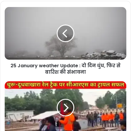
25
January
weather
Update
:
दो
दिन
धुंध,
फिर
25 January weather Update : दो दिन धुंध, फिर से
से
बारिश
बारिश की संभावना
की
संभावना
Churu
Dudhwakhara
Rail
Doubling
:
चूरू-
दूधवाखारा
रेल