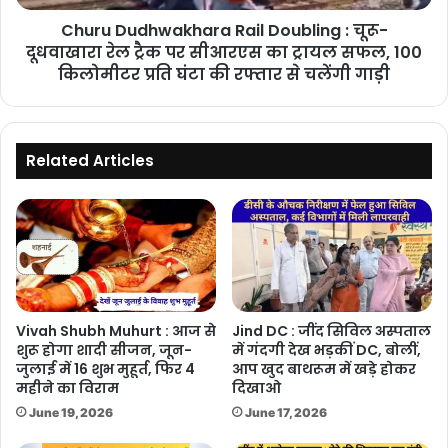
ट्रैक
Churu Dudhwakhara Rail Doubling : चूरू-
पर
सीआरएस
दूधवाखारा रेल ट्रैक पर सीआरएस का ट्रायल सफल, 100
का
किलोमीटर प्रति घंटा की रफ्तार से चलेंगी गाड़ी
ट्रायल
सफल,
100
किलोमीटर
Related Articles
प्रति
घंटा
की
रफ्तार
से
चलेंगी
गाड़ी
Vivah Shubh Muhurt : आज से
Jind DC : जींद सिविल अस्पताल
शुरू होगा शादी सीजन, जून-
में गंदगी देख भड़कीं DC, बोलीं,
जुलाई में 16 शुभ मुहूर्त, फिर 4
आप खुद बाथरूम में खड़े होकर
महीने का विराम
दिखाओ
June 19, 2026
June 17, 2026