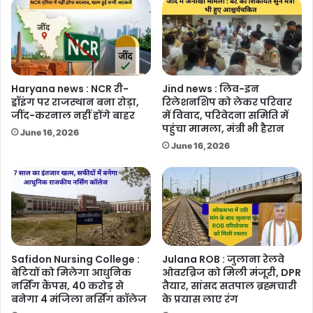
Haryana news : NCR री-
Jind news : लिव-इन
ड्रॉइंग पर राजस्थान बना रोड़ा,
रिलेशनशिप को लेकर परिवार
जींद-करनाल नहीं होंगे बाहर
में विवाद, परिवेदना समिति में
पहुंचा मामला, मंत्री भी हैरान
June 16, 2026
June 16, 2026
Safidon Nursing College :
Julana ROB : जुलाना रेलवे
बेटियों को मिलेगा आधुनिक
ओवरब्रिज को मिली मंजूरी, DPR
नर्सिंग कैंपस, 40 करोड़ से
तैयार, सांसद सतपाल ब्रह्मचारी
बनेगा 4 मंजिला नर्सिंग कॉलेज
के प्रयास लाए रंग