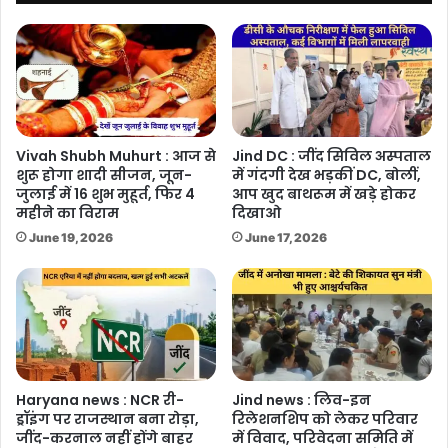
Vivah Shubh Muhurt : आज से
Jind DC : जींद सिविल अस्पताल
शुरू होगा शादी सीजन, जून-
में गंदगी देख भड़कीं DC, बोलीं,
जुलाई में 16 शुभ मुहूर्त, फिर 4
आप खुद बाथरूम में खड़े होकर
महीने का विराम
दिखाओ
June 19, 2026
June 17, 2026
Haryana news : NCR री-
Jind news : लिव-इन
ड्रॉइंग पर राजस्थान बना रोड़ा,
रिलेशनशिप को लेकर परिवार
जींद-करनाल नहीं होंगे बाहर
में विवाद, परिवेदना समिति में