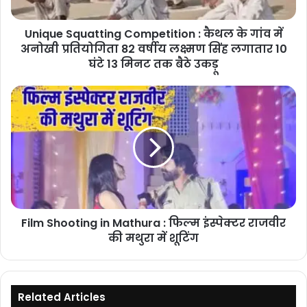
में
अनोखी
Unique Squatting Competition : कैथल के गांव में
प्रतियोगिता
82
अनोखी प्रतियोगिता 82 वर्षीय लक्ष्मण सिंह लगातार 10
वर्षीय
घंटे 13 मिनट तक बैठे उकड़ू
लक्ष्मण
सिंह
Film
लगातार
Shooting
10
in
घंटे
Mathura
13
:
मिनट
फिल्म
तक
इंस्पेक्टर
बैठे
राजवीर
उकड़ू
की
Film Shooting in Mathura : फिल्म इंस्पेक्टर राजवीर
मथुरा
में
की मथुरा में शूटिंग
शूटिंग
Related Articles