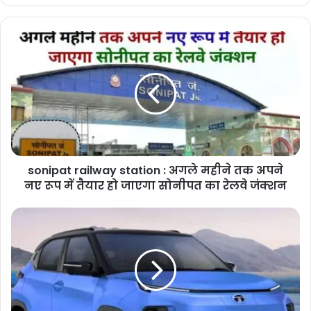
sonipat
railway
station
:
अगले
महीने
तक
अपने
नए
sonipat railway station : अगले महीने तक अपने
रूप
में
नए रूप में तैयार हो जाएगा सोनीपत का रेलवे जंक्शन
तैयार
हो
Tata
जाएगा
Punch
सोनीपत
EV
का
Facelift
रेलवे
:
जंक्शन
जल्द
लांच