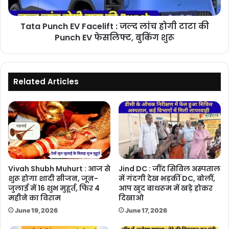
होगी
टाटा
Tata Punch EV Facelift : जल्द लांच होगी टाटा की
की
Punch
Punch EV फेसलिफ्ट, बुकिंग शुरू
EV
फेसलिफ्ट,
बुकिंग
शुरू
Related Articles
Vivah Shubh Muhurt : आज से
Jind DC : जींद सिविल अस्पताल
शुरू होगा शादी सीजन, जून-
में गंदगी देख भड़कीं DC, बोलीं,
जुलाई में 16 शुभ मुहूर्त, फिर 4
आप खुद बाथरूम में खड़े होकर
महीने का विराम
दिखाओ
June 19, 2026
June 17, 2026