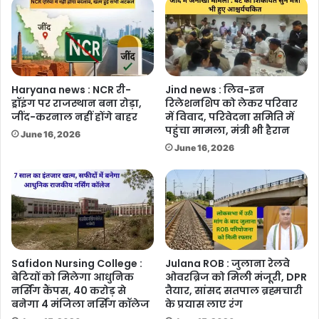
Haryana news : NCR री-
Jind news : लिव-इन
ड्रॉइंग पर राजस्थान बना रोड़ा,
रिलेशनशिप को लेकर परिवार
जींद-करनाल नहीं होंगे बाहर
में विवाद, परिवेदना समिति में
पहुंचा मामला, मंत्री भी हैरान
June 16, 2026
June 16, 2026
Safidon Nursing College :
Julana ROB : जुलाना रेलवे
बेटियों को मिलेगा आधुनिक
ओवरब्रिज को मिली मंजूरी, DPR
नर्सिंग कैंपस, 40 करोड़ से
तैयार, सांसद सतपाल ब्रह्मचारी
बनेगा 4 मंजिला नर्सिंग कॉलेज
के प्रयास लाए रंग