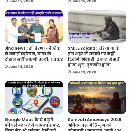
June 15, 2026
June 15, 2026
Jind news : डॉ. प्रेरणा कौशिक
SMILE Yojana : हरियाणा के
ने बनाई च्युइंगम, यात्रा के
इस शहर में सड़कों पर नहीं
दौरान नहीं आएगी उल्टी, चक्कर
दिखेंगे भिखारी, 2 माह में सर्वे
होगा शुरू, पुनर्वास होगा
June 14, 2026
June 13, 2026
Google Maps के ये 8 छुपे
Somvati Amavasya 2026 :
फीचर्स बदल देंगे आपका सफर,
अधिकमास में 15 जून को
बिना नेट भी चलेगा, देखें पूरी
सोमवती अमावस्या, जानें शुभ