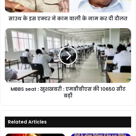
के
नाम
साउथ के इस एक्टर ने काम वाली के नाम कर दी दौलत
कर
दी
दौलत
MBBS
seat
:
खुशखबरी
:
एमबीबीएस
की
10650
सीट
MBBS seat : खुशखबरी : एमबीबीएस की 10650 सीट
बढ़ी
बढ़ी
Related Articles