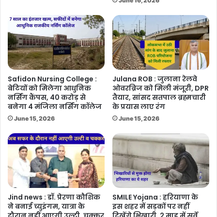
June 16, 2026
Safidon Nursing College :
Julana ROB : जुलाना रेलवे
बेटियों को मिलेगा आधुनिक
ओवरब्रिज को मिली मंजूरी, DPR
नर्सिंग कैंपस, 40 करोड़ से
तैयार, सांसद सतपाल ब्रह्मचारी
बनेगा 4 मंजिला नर्सिंग कॉलेज
के प्रयास लाए रंग
June 15, 2026
June 15, 2026
Jind news : डॉ. प्रेरणा कौशिक
SMILE Yojana : हरियाणा के
ने बनाई च्युइंगम, यात्रा के
इस शहर में सड़कों पर नहीं
दौरान नहीं आएगी उल्टी, चक्कर
दिखेंगे भिखारी, 2 माह में सर्वे