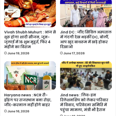
Vivah Shubh Muhurt : आज से
Jind DC : जींद सिविल अस्पताल
शुरू होगा शादी सीजन, जून-
में गंदगी देख भड़कीं DC, बोलीं,
जुलाई में 16 शुभ मुहूर्त, फिर 4
आप खुद बाथरूम में खड़े होकर
महीने का विराम
दिखाओ
June 19, 2026
June 17, 2026
Haryana news : NCR री-
Jind news : लिव-इन
ड्रॉइंग पर राजस्थान बना रोड़ा,
रिलेशनशिप को लेकर परिवार
जींद-करनाल नहीं होंगे बाहर
में विवाद, परिवेदना समिति में
पहुंचा मामला, मंत्री भी हैरान
June 16, 2026