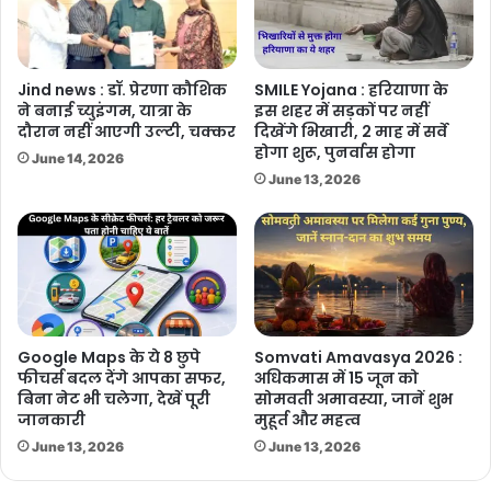
Jind news : डॉ. प्रेरणा कौशिक
SMILE Yojana : हरियाणा के
ने बनाई च्युइंगम, यात्रा के
इस शहर में सड़कों पर नहीं
दौरान नहीं आएगी उल्टी, चक्कर
दिखेंगे भिखारी, 2 माह में सर्वे
होगा शुरू, पुनर्वास होगा
June 14, 2026
June 13, 2026
Google Maps के ये 8 छुपे
Somvati Amavasya 2026 :
फीचर्स बदल देंगे आपका सफर,
अधिकमास में 15 जून को
बिना नेट भी चलेगा, देखें पूरी
सोमवती अमावस्या, जानें शुभ
जानकारी
मुहूर्त और महत्व
June 13, 2026
June 13, 2026