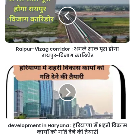
corridor
:
अगले
साल
पूरा
होगा
रायपुर-
Raipur-Vizag corridor : अगले साल पूरा होगा
विजाग
कारिडोर
रायपुर-विजाग कारिडोर
development
in
Haryana
:
हरियाणा
में
शहरी
विकास
कार्यों
development in Haryana : हरियाणा में शहरी विकास
को
गति
कार्यों को गति देने की तैयारी