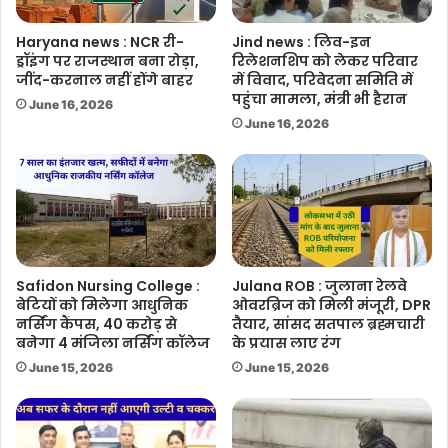
Haryana news : NCR री-
Jind news : लिव-इन
ड्रॉइंग पर राजस्थान बना रोड़ा,
रिलेशनशिप को लेकर परिवार
जींद-करनाल नहीं होंगे बाहर
में विवाद, परिवेदना समिति में
पहुंचा मामला, मंत्री भी हैरान
June 16, 2026
June 16, 2026
Safidon Nursing College :
Julana ROB : जुलाना रेलवे
बेटियों को मिलेगा आधुनिक
ओवरब्रिज को मिली मंजूरी, DPR
नर्सिंग कैंपस, 40 करोड़ से
तैयार, सांसद सतपाल ब्रह्मचारी
बनेगा 4 मंजिला नर्सिंग कॉलेज
के प्रयास लाए रंग
June 15, 2026
June 15, 2026