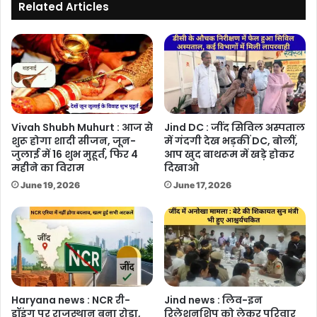
Related Articles
Vivah Shubh Muhurt : आज से
Jind DC : जींद सिविल अस्पताल
शुरू होगा शादी सीजन, जून-
में गंदगी देख भड़कीं DC, बोलीं,
जुलाई में 16 शुभ मुहूर्त, फिर 4
आप खुद बाथरूम में खड़े होकर
महीने का विराम
दिखाओ
June 19, 2026
June 17, 2026
Haryana news : NCR री-
Jind news : लिव-इन
ड्रॉइंग पर राजस्थान बना रोड़ा,
रिलेशनशिप को लेकर परिवार