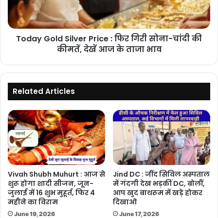
गिरी
सोना-
चांदी
Today Gold Silver Price : फिर गिरी सोना-चांदी की
की
कीमतें,
कीमतें, देखें आज के ताजा भाव
देखें
आज
के
ताजा
Related Articles
भाव
Vivah Shubh Muhurt : आज से
Jind DC : जींद सिविल अस्पताल
शुरू होगा शादी सीजन, जून-
में गंदगी देख भड़कीं DC, बोलीं,
जुलाई में 16 शुभ मुहूर्त, फिर 4
आप खुद बाथरूम में खड़े होकर
महीने का विराम
दिखाओ
June 19, 2026
June 17, 2026