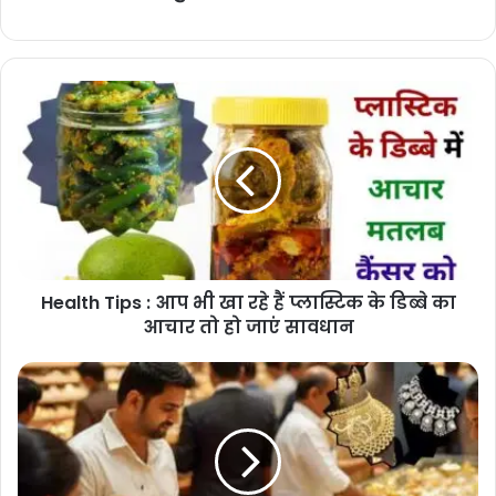
Health
Tips
:
आप
भी
खा
रहे
हैं
प्लास्टिक
Health Tips : आप भी खा रहे हैं प्लास्टिक के डिब्बे का
के
डिब्बे
आचार तो हो जाएं सावधान
का
आचार
Today
तो
Gold
हो
Silver
जाएं
Price
सावधान
:
फिर