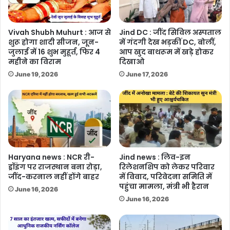
Vivah Shubh Muhurt : आज से
Jind DC : जींद सिविल अस्पताल
शुरू होगा शादी सीजन, जून-
में गंदगी देख भड़कीं DC, बोलीं,
जुलाई में 16 शुभ मुहूर्त, फिर 4
आप खुद बाथरूम में खड़े होकर
महीने का विराम
दिखाओ
June 19, 2026
June 17, 2026
Haryana news : NCR री-
Jind news : लिव-इन
ड्रॉइंग पर राजस्थान बना रोड़ा,
रिलेशनशिप को लेकर परिवार
जींद-करनाल नहीं होंगे बाहर
में विवाद, परिवेदना समिति में
पहुंचा मामला, मंत्री भी हैरान
June 16, 2026
June 16, 2026