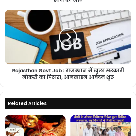
सोने का भाव
का
भाव
Rajasthan
Govt
Job
:
राजस्थान
में
खुला
सरकारी
नौकरी
Rajasthan Govt Job : राजस्थान में खुला सरकारी
का
पिटारा,
नौकरी का पिटारा, आनलाइन आवेदन शुरू
आनलाइन
आवेदन
शुरू
Related Articles