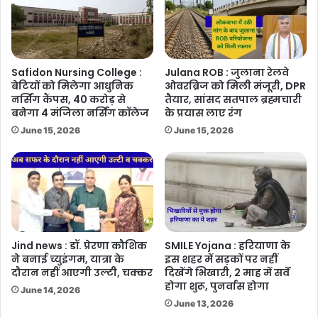
Safidon Nursing College :
Julana ROB : जुलाना रेलवे
बेटियों को मिलेगा आधुनिक
ओवरब्रिज को मिली मंजूरी, DPR
नर्सिंग कैंपस, 40 करोड़ से
तैयार, सांसद सतपाल ब्रह्मचारी
बनेगा 4 मंजिला नर्सिंग कॉलेज
के प्रयास लाए रंग
June 15, 2026
June 15, 2026
Jind news : डॉ. प्रेरणा कौशिक
SMILE Yojana : हरियाणा के
ने बनाई च्युइंगम, यात्रा के
इस शहर में सड़कों पर नहीं
दौरान नहीं आएगी उल्टी, चक्कर
दिखेंगे भिखारी, 2 माह में सर्वे
होगा शुरू, पुनर्वास होगा
June 14, 2026
June 13, 2026