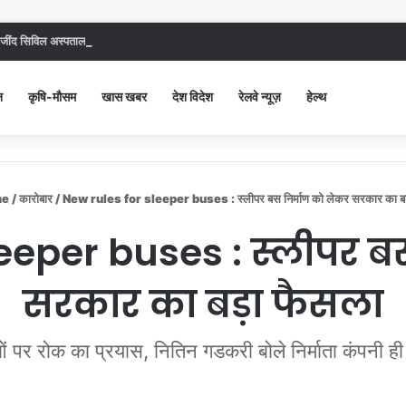
ंद सिविल अस्पताल में गंदगी देख भड़कीं DC, बोलीं, आप खुद बाथरूम में खड़े होकर दिखाओ
न
कृषि-मौसम
खास खबर
देश विदेश
रेलवे न्यूज़
हेल्थ
e
/
कारोबार
/
New rules for sleeper buses : स्लीपर बस निर्माण को लेकर सरकार का बड
eeper buses : स्लीपर ब
सरकार का बड़ा फैसला
र रोक का प्रयास, नितिन गडकरी बोले निर्माता कंपनी ही