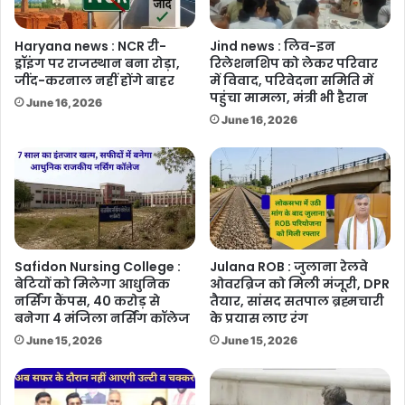
Haryana news : NCR री-
Jind news : लिव-इन
ड्रॉइंग पर राजस्थान बना रोड़ा,
रिलेशनशिप को लेकर परिवार
जींद-करनाल नहीं होंगे बाहर
में विवाद, परिवेदना समिति में
पहुंचा मामला, मंत्री भी हैरान
June 16, 2026
June 16, 2026
Safidon Nursing College :
Julana ROB : जुलाना रेलवे
बेटियों को मिलेगा आधुनिक
ओवरब्रिज को मिली मंजूरी, DPR
नर्सिंग कैंपस, 40 करोड़ से
तैयार, सांसद सतपाल ब्रह्मचारी
बनेगा 4 मंजिला नर्सिंग कॉलेज
के प्रयास लाए रंग
June 15, 2026
June 15, 2026