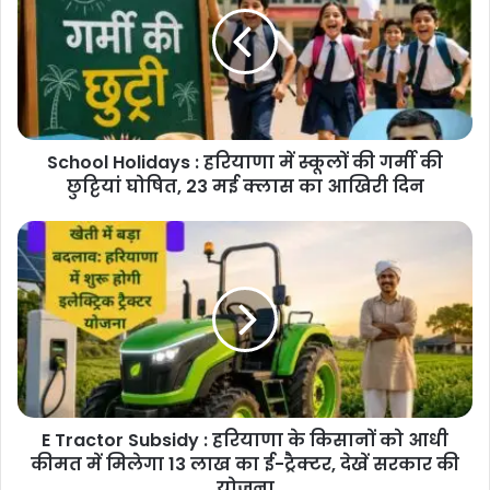
हरियाणा
में
स्कूलों
की
गर्मी
की
School Holidays : हरियाणा में स्कूलों की गर्मी की
छुट्टियां
घोषित,
छुट्टियां घोषित, 23 मई क्लास का आखिरी दिन
23
मई
E
क्लास
Tractor
का
Subsidy
आखिरी
:
दिन
हरियाणा
के
किसानों
को
आधी
E Tractor Subsidy : हरियाणा के किसानों को आधी
कीमत
में
कीमत में मिलेगा 13 लाख का ई-ट्रैक्टर, देखें सरकार की
मिलेगा
योजना