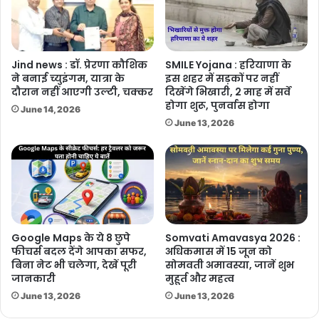
Jind news : डॉ. प्रेरणा कौशिक
SMILE Yojana : हरियाणा के
ने बनाई च्युइंगम, यात्रा के
इस शहर में सड़कों पर नहीं
दौरान नहीं आएगी उल्टी, चक्कर
दिखेंगे भिखारी, 2 माह में सर्वे
होगा शुरू, पुनर्वास होगा
June 14, 2026
June 13, 2026
Google Maps के ये 8 छुपे
Somvati Amavasya 2026 :
फीचर्स बदल देंगे आपका सफर,
अधिकमास में 15 जून को
बिना नेट भी चलेगा, देखें पूरी
सोमवती अमावस्या, जानें शुभ
जानकारी
मुहूर्त और महत्व
June 13, 2026
June 13, 2026