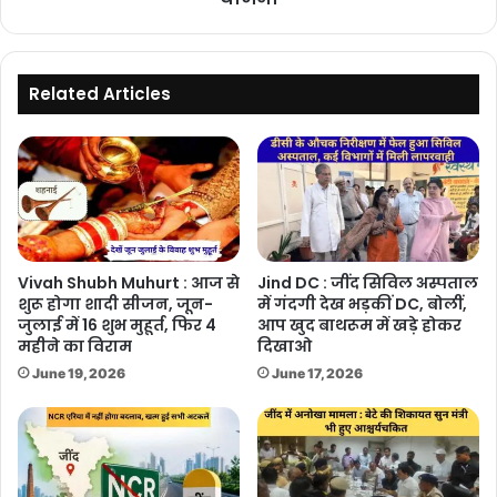
13
लाख
का
ई-
Related Articles
ट्रैक्टर,
देखें
सरकार
की
योजना
Vivah Shubh Muhurt : आज से
Jind DC : जींद सिविल अस्पताल
शुरू होगा शादी सीजन, जून-
में गंदगी देख भड़कीं DC, बोलीं,
जुलाई में 16 शुभ मुहूर्त, फिर 4
आप खुद बाथरूम में खड़े होकर
महीने का विराम
दिखाओ
June 19, 2026
June 17, 2026