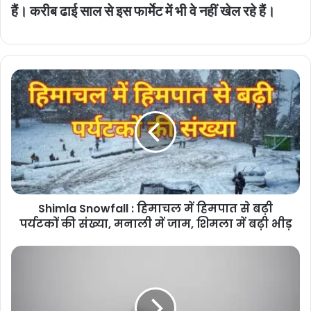
हैं। करीब ढाई साल से इस फार्मेट में भी वे नहीं खेल रहे हैं।
Shimla
Snowfall
:
हिमाचल
में
हिमपात
से
बढ़ी
पर्यटकों
Shimla Snowfall : हिमाचल में हिमपात से बढ़ी
की
संख्या,
पर्यटकों की संख्या, मनाली में जाम, शिमला में बढ़ी भीड़
मनाली
में
25
जाम,
January
शिमला
weather
में
Update
बढ़ी
: