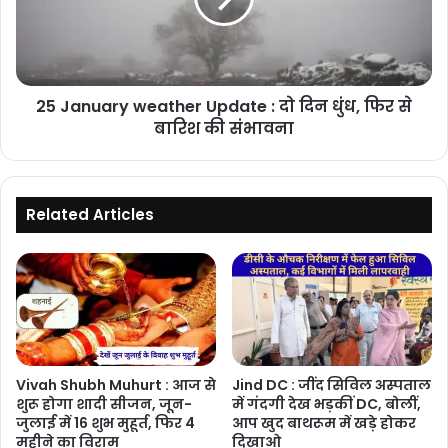
भीड़
दो
दिन
धुंध,
फिर
25 January weather Update : दो दिन धुंध, फिर से
से
बारिश
बारिश की संभावना
की
संभावना
Related Articles
Vivah Shubh Muhurt : आज से
Jind DC : जींद सिविल अस्पताल
शुरू होगा शादी सीजन, जून-
में गंदगी देख भड़कीं DC, बोलीं,
जुलाई में 16 शुभ मुहूर्त, फिर 4
आप खुद बाथरूम में खड़े होकर
महीने का विराम
दिखाओ