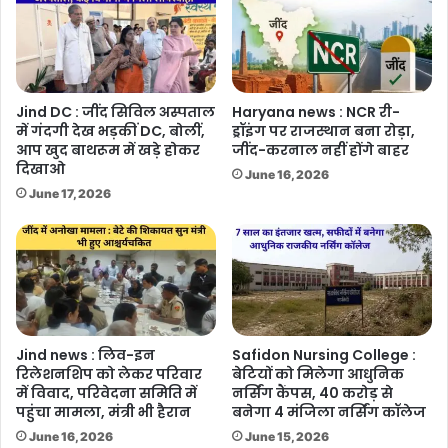
Jind DC : जींद सिविल अस्पताल
Haryana news : NCR री-
में गंदगी देख भड़कीं DC, बोलीं,
ड्रॉइंग पर राजस्थान बना रोड़ा,
आप खुद बाथरूम में खड़े होकर
जींद-करनाल नहीं होंगे बाहर
दिखाओ
June 16, 2026
June 17, 2026
Jind news : लिव-इन
Safidon Nursing College :
रिलेशनशिप को लेकर परिवार
बेटियों को मिलेगा आधुनिक
में विवाद, परिवेदना समिति में
नर्सिंग कैंपस, 40 करोड़ से
पहुंचा मामला, मंत्री भी हैरान
बनेगा 4 मंजिला नर्सिंग कॉलेज
June 16, 2026
June 15, 2026