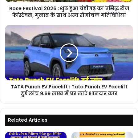
प्रसिद्ध
Rose Festival 2026 : शुरू हुआ चंडीगढ़ का प्रसिद्ध रोज
रोज
फेस्टिवल,
फेस्टिवल, गुलाब के साथ अन्य रोमांचक गतिविधियां
गुलाब
के
TATA
साथ
Punch
अन्य
EV
रोमांचक
Facelift
गतिविधियां
:
Tata
Punch
EV
Facelift
TATA Punch EV Facelift : Tata Punch EV Facelift
हुई
लांच
हुई लांच 9.69 लाख में घर लाएं शानदार कार
9.69
लाख
में
घर
Related Articles
लाएं
शानदार
कार