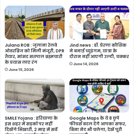
Julana ROB : जुलाना रेलवे
Jind news : डॉ. प्रेरणा कौशिक
ओवरब्रिज को मिली मंजूरी, DPR
ने बनाई च्युइंगम, यात्रा के
तैयार, सांसद सतपाल ब्रह्मचारी
दौरान नहीं आएगी उल्टी, चक्कर
के प्रयास लाए रंग
June 14, 2026
June 15, 2026
SMILE Yojana : हरियाणा के
Google Maps के ये 8 छुपे
इस शहर में सड़कों पर नहीं
फीचर्स बदल देंगे आपका सफर,
दिखेंगे भिखारी, 2 माह में सर्वे
बिना नेट भी चलेगा, देखें पूरी