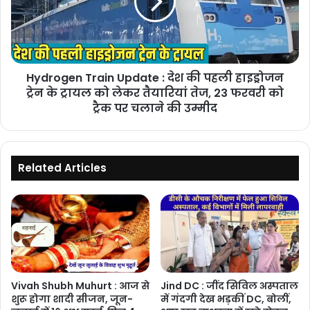
देश
की
पहली
हाइड्रोजन
ट्रेन
Hydrogen Train Update : देश की पहली हाइड्रोजन
के
ट्रायल
ट्रेन के ट्रायल को लेकर तैयारियां तेज, 23 फरवरी को
को
ट्रैक पर चलाने की उम्मीद
लेकर
तैयारियां
तेज,
23
Related Articles
फरवरी
को
ट्रैक
पर
चलाने
की
उम्मीद
Vivah Shubh Muhurt : आज से
Jind DC : जींद सिविल अस्पताल
शुरू होगा शादी सीजन, जून-
में गंदगी देख भड़कीं DC, बोलीं,