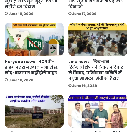
जुलाई में 16 शुभ मुहूर्त, फिर 4
आप खुद बाथरूम में खड़े होकर
महीने का विराम
दिखाओ
June 19, 2026
June 17, 2026
Haryana news : NCR री-
Jind news : लिव-इन
ड्रॉइंग पर राजस्थान बना रोड़ा,
रिलेशनशिप को लेकर परिवार
जींद-करनाल नहीं होंगे बाहर
में विवाद, परिवेदना समिति में
पहुंचा मामला, मंत्री भी हैरान
June 16, 2026
June 16, 2026