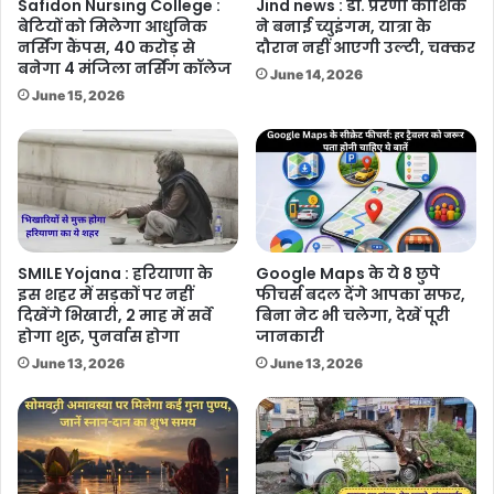
Safidon Nursing College :
Jind news : डॉ. प्रेरणा कौशिक
बेटियों को मिलेगा आधुनिक
ने बनाई च्युइंगम, यात्रा के
नर्सिंग कैंपस, 40 करोड़ से
दौरान नहीं आएगी उल्टी, चक्कर
बनेगा 4 मंजिला नर्सिंग कॉलेज
June 14, 2026
June 15, 2026
SMILE Yojana : हरियाणा के
Google Maps के ये 8 छुपे
इस शहर में सड़कों पर नहीं
फीचर्स बदल देंगे आपका सफर,
दिखेंगे भिखारी, 2 माह में सर्वे
बिना नेट भी चलेगा, देखें पूरी
होगा शुरू, पुनर्वास होगा
जानकारी
June 13, 2026
June 13, 2026