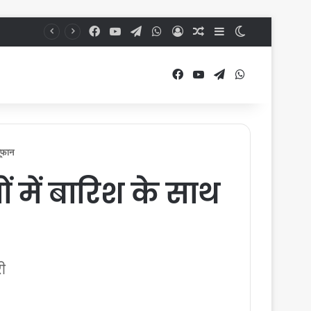
Facebook
YouTube
Telegram
WhatsApp
Log In
Random Article
Sidebar
Switch skin
Facebook
YouTube
Telegram
WhatsApp
ूफान
 में बारिश के साथ
ी