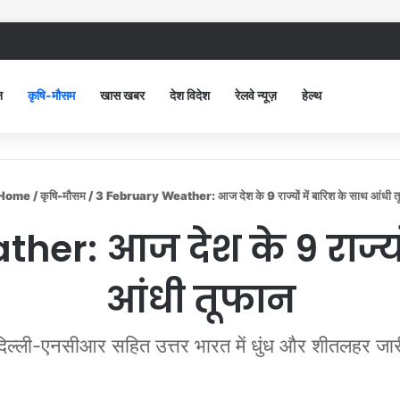
द सिविल अस्पताल में गंदगी देख भड़कीं DC, बोलीं, आप खुद बाथरूम में खड़े होकर दिखाओ
न
कृषि-मौसम
खास खबर
देश विदेश
रेलवे न्यूज़
हेल्थ
Home
/
कृषि-मौसम
/
3 February Weather: आज देश के 9 राज्यों में बारिश के साथ आंधी त
er: आज देश के 9 राज्यों
आंधी तूफान
दिल्ली-एनसीआर सहित उत्तर भारत में धुंध और शीतलहर जार