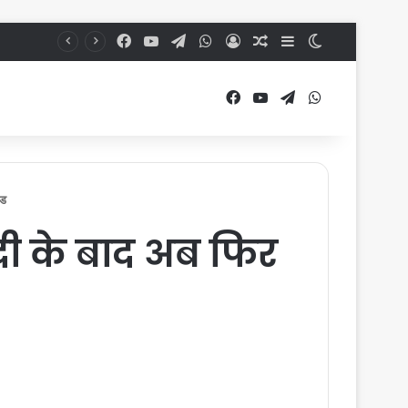
Facebook
YouTube
Telegram
WhatsApp
Log In
Random Article
Sidebar
Switch skin
Facebook
YouTube
Telegram
WhatsApp
ंड
ंदी के बाद अब फिर