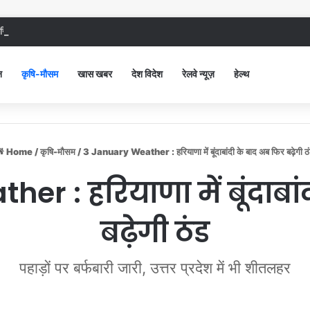
िविल अस्पताल में गंदगी देख भड़कीं DC, बोलीं, आप खुद बाथरूम में खड़े होकर दिखाओ
न
कृषि-मौसम
खास खबर
देश विदेश
रेलवे न्यूज़
हेल्थ
Home
/
कृषि-मौसम
/
3 January Weather : हरियाणा में बूंदाबांदी के बाद अब फिर बढ़ेगी ठ
r : हरियाणा में बूंदाबा
बढ़ेगी ठंड
पहाड़ों पर बर्फबारी जारी, उत्तर प्रदेश में भी शीतलहर