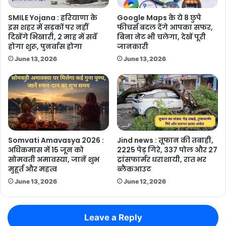
SMILE Yojana : हरियाणा के
Google Maps के ये 8 छुपे
इस शहर में सड़कों पर नहीं
फीचर्स बदल देंगे आपका सफर,
दिखेंगे भिखारी, 2 माह में सर्वे
बिना नेट भी चलेगा, देखें पूरी
होगा शुरू, पुनर्वास होगा
जानकारी
June 13, 2026
June 13, 2026
Somvati Amavasya 2026 :
Jind news : तूफान की तबाही,
अधिकमास में 15 जून को
2225 पेड़ गिरे, 337 पोल और 27
सोमवती अमावस्या, जानें शुभ
ट्रांसफार्मर धराशायी, रात भर
मुहूर्त और महत्व
ब्लैकआउट
June 13, 2026
June 12, 2026
Leave a Reply