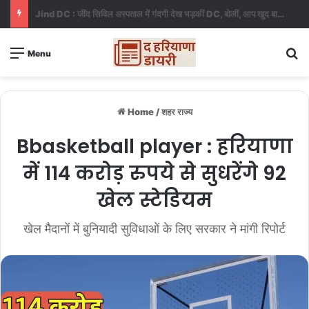
Haryana news : NCR री-ड्रॉइंग पर राजस्थान बना रोड़ा, जींद-करनाल नहीं होंगे बाहर
S
Menu
Home
/
शहर राज्य
Bbasketball player : हरियाणा
में 114 करोड़ रुपये से सुधरेंगे 92
खेल स्टेडियम
खेल मैदानों में बुनियादी सुविधाओं के लिए सरकार ने मांगी रिपोर्ट