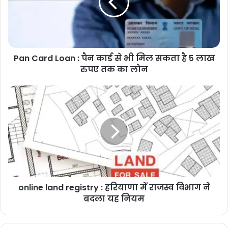
पैन
कार्ड
से
भी
मिल
Pan Card Loan : पैन कार्ड से भी मिल सकता है 5 लाख
सकता
है
रुपए तक का लोन
5
लाख
online
रुपए
land
तक
registry
का
:
लोन
हरियाणा
में
राजस्व
विभाग
ने
online land registry : हरियाणा में राजस्व विभाग ने
बदला
यह
बदला यह नियम
नियम