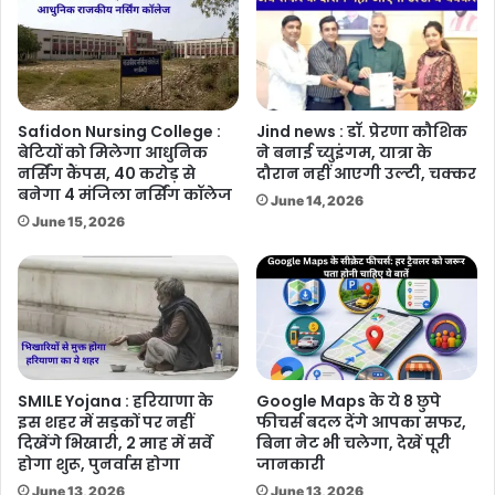
Safidon Nursing College :
Jind news : डॉ. प्रेरणा कौशिक
बेटियों को मिलेगा आधुनिक
ने बनाई च्युइंगम, यात्रा के
नर्सिंग कैंपस, 40 करोड़ से
दौरान नहीं आएगी उल्टी, चक्कर
बनेगा 4 मंजिला नर्सिंग कॉलेज
June 14, 2026
June 15, 2026
SMILE Yojana : हरियाणा के
Google Maps के ये 8 छुपे
इस शहर में सड़कों पर नहीं
फीचर्स बदल देंगे आपका सफर,
दिखेंगे भिखारी, 2 माह में सर्वे
बिना नेट भी चलेगा, देखें पूरी
होगा शुरू, पुनर्वास होगा
जानकारी
June 13, 2026
June 13, 2026