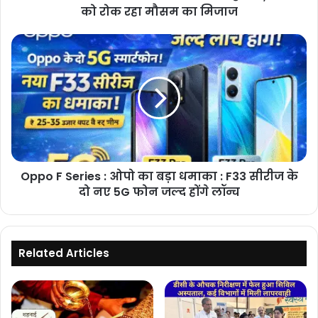
रोक
को रोक रहा मौसम का मिजाज
रहा
मौसम
Oppo
का
F
मिजाज
Series
:
ओपो
का
बड़ा
धमाका
:
Oppo F Series : ओपो का बड़ा धमाका : F33 सीरीज के
F33
सीरीज
दो नए 5G फोन जल्द होंगे लॉन्च
के
दो
नए
5G
Related Articles
फोन
जल्द
होंगे
लॉन्च