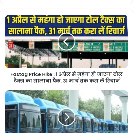
Fastag
Price
Hike
:
1
अप्रैल
से
महंगा
हो
Fastag Price Hike : 1 अप्रैल से महंगा हो जाएगा टोल
जाएगा
टोल
टैक्स का सालाना पैक, 31 मार्च तक करा लें रिचार्ज
टैक्स
का
Interstate
सालाना
Buses
पैक,
Service
31
From
मार्च
Delhi
तक
:
करा
दिल्ली