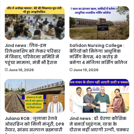
Jind news : लिव-इन
Safidon Nursing College :
रिलेशनशिप को लेकर परिवार
बेटियों को मिलेगा आधुनिक
में विवाद, परिवेदना समिति में
नर्सिंग कैंपस, 40 करोड़ से
पहुंचा मामला, मंत्री भी हैरान
बनेगा 4 मंजिला नर्सिंग कॉलेज
June 16, 2026
June 15, 2026
Julana ROB : जुलाना रेलवे
Jind news : डॉ. प्रेरणा कौशिक
ओवरब्रिज को मिली मंजूरी, DPR
ने बनाई च्युइंगम, यात्रा के
तैयार, सांसद सतपाल ब्रह्मचारी
दौरान नहीं आएगी उल्टी, चक्कर