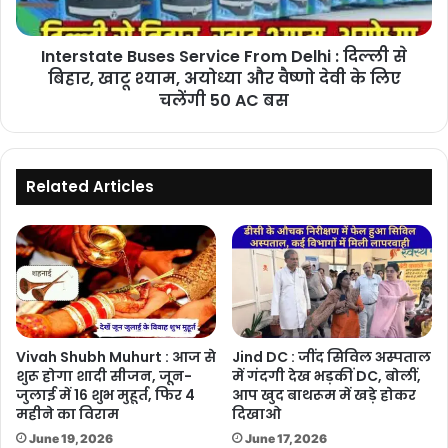
लें
से
रिचार्ज
बिहार,
Interstate Buses Service From Delhi : दिल्ली से
खाटू
श्याम,
बिहार, खाटू श्याम, अयोध्या और वैष्णो देवी के लिए
अयोध्या
चलेंगी 50 AC बस
और
वैष्णो
देवी
के
Related Articles
लिए
चलेंगी
50
AC
बस
Vivah Shubh Muhurt : आज से
Jind DC : जींद सिविल अस्पताल
शुरू होगा शादी सीजन, जून-
में गंदगी देख भड़कीं DC, बोलीं,
जुलाई में 16 शुभ मुहूर्त, फिर 4
आप खुद बाथरूम में खड़े होकर
महीने का विराम
दिखाओ
June 19, 2026
June 17, 2026