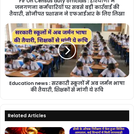
Fir On Census duty officials : हरियाणा में
कर्मचारियों
पर
जनगणना कर्मचारियों पर सबसे बड़ी कार्रवाई की
सबसे
तैयारी, सोनीपत प्रशासन ने एफआईआर के लिए लिखा
बड़ी
कार्रवाई
Education
की
news
तैयारी,
:
सोनीपत
सरकारी
प्रशासन
स्कूलों
ने
में
एफआईआर
अब
के
जर्मन
लिए
भाषा
लिखा
Education news : सरकारी स्कूलों में अब जर्मन भाषा
की
तैयारी,
की तैयारी, शिक्षकों से मांगी ये रूचि
शिक्षकों
से
मांगी
ये
Related Articles
रूचि