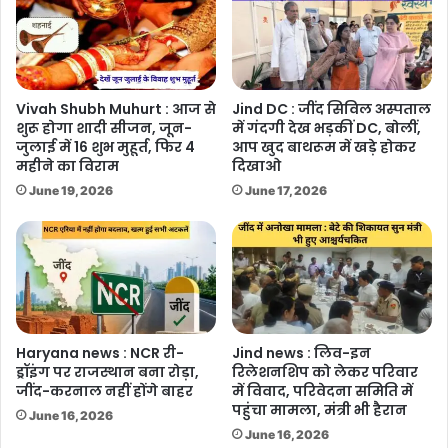
Vivah Shubh Muhurt : आज से
Jind DC : जींद सिविल अस्पताल
शुरू होगा शादी सीजन, जून-
में गंदगी देख भड़कीं DC, बोलीं,
जुलाई में 16 शुभ मुहूर्त, फिर 4
आप खुद बाथरूम में खड़े होकर
महीने का विराम
दिखाओ
June 19, 2026
June 17, 2026
Haryana news : NCR री-
Jind news : लिव-इन
ड्रॉइंग पर राजस्थान बना रोड़ा,
रिलेशनशिप को लेकर परिवार
जींद-करनाल नहीं होंगे बाहर
में विवाद, परिवेदना समिति में
पहुंचा मामला, मंत्री भी हैरान
June 16, 2026
June 16, 2026