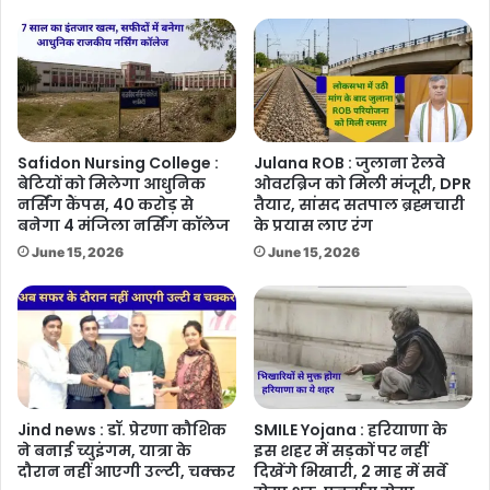
Safidon Nursing College :
Julana ROB : जुलाना रेलवे
बेटियों को मिलेगा आधुनिक
ओवरब्रिज को मिली मंजूरी, DPR
नर्सिंग कैंपस, 40 करोड़ से
तैयार, सांसद सतपाल ब्रह्मचारी
बनेगा 4 मंजिला नर्सिंग कॉलेज
के प्रयास लाए रंग
June 15, 2026
June 15, 2026
Jind news : डॉ. प्रेरणा कौशिक
SMILE Yojana : हरियाणा के
ने बनाई च्युइंगम, यात्रा के
इस शहर में सड़कों पर नहीं
दौरान नहीं आएगी उल्टी, चक्कर
दिखेंगे भिखारी, 2 माह में सर्वे