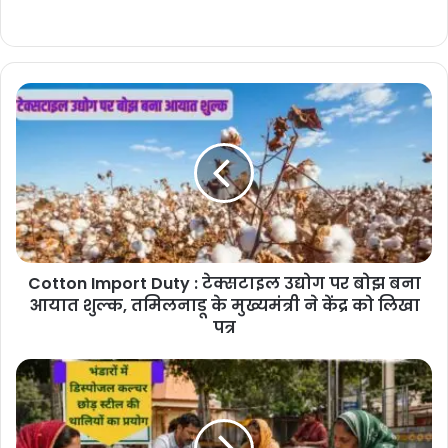
Cotton
Import
Duty
:
टेक्सटाइल
उद्योग
पर
बोझ
बना
Cotton Import Duty : टेक्सटाइल उद्योग पर बोझ बना
आयात
शुल्क,
आयात शुल्क, तमिलनाडू के मुख्यमंत्री ने केंद्र को लिखा
तमिलनाडू
पत्र
के
मुख्यमंत्री
Haryana
ने
news
केंद्र
:
को
हरियाणा