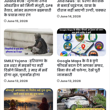
Julana ROB : जुलाना रेलवे
Jind news : डॉ. प्रेरणा कौशिक
ओवरब्रिज को मिली मंजूरी, DPR
ने बनाई च्युइंगम, यात्रा के
तैयार, सांसद सतपाल ब्रह्मचारी
दौरान नहीं आएगी उल्टी, चक्कर
के प्रयास लाए रंग
June 14, 2026
June 15, 2026
SMILE Yojana : हरियाणा के
Google Maps के ये 8 छुपे
इस शहर में सड़कों पर नहीं
फीचर्स बदल देंगे आपका सफर,
दिखेंगे भिखारी, 2 माह में सर्वे
बिना नेट भी चलेगा, देखें पूरी
होगा शुरू, पुनर्वास होगा
जानकारी
June 13, 2026
June 13, 2026