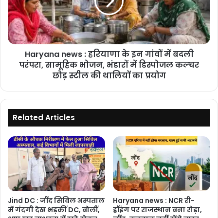
लिखा
के
पत्र
इन
गांवों
में
बदली
Haryana news : हरियाणा के इन गांवों में बदली
परंपरा,
सामूहिक
परंपरा, सामूहिक भोजन, भंडारों में डिस्पोजल कल्चर
भोजन,
छोड़ स्टील की थालियों का प्रयोग
भंडारों
में
डिस्पोजल
कल्चर
Related Articles
छोड़
स्टील
की
थालियों
का
प्रयोग
Jind DC : जींद सिविल अस्पताल
Haryana news : NCR री-
में गंदगी देख भड़कीं DC, बोलीं,
ड्रॉइंग पर राजस्थान बना रोड़ा,