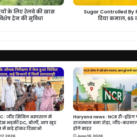
दिया
कमाल,
ियों के लिए रेलवे की खास
Sugar Controlled By R
65
िशेष ट्रेन की सुविधा
दिया कमाल, 65 की
की
उम्र
में
शुगर
को
हरा
कर
बने
फिट
C : जींद सिविल अस्पताल में
Haryana news : NCR री-ड्रॉइंग
देख भड़कीं DC, बोलीं, आप खुद
राजस्थान बना रोड़ा, जींद-करनाल
 में खड़े होकर दिखाओ
होंगे बाहर
17, 2026
June 16, 2026