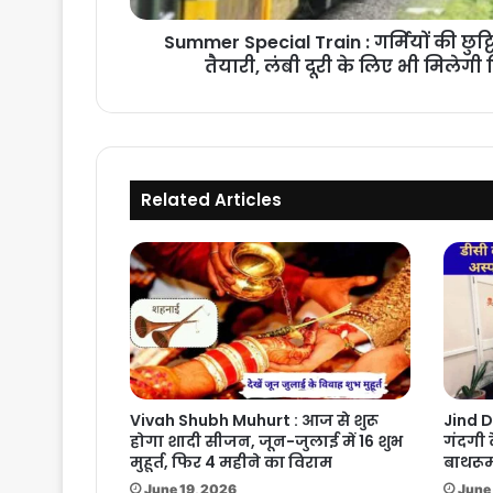
खास
तैयारी,
Summer Special Train : गर्मियों की छुट्ट
लंबी
तैयारी, लंबी दूरी के लिए भी मिलेगी व
दूरी
के
लिए
भी
मिलेगी
विशेष
Related Articles
ट्रेन
की
सुविधा
Vivah Shubh Muhurt : आज से शुरू
Jind D
होगा शादी सीजन, जून-जुलाई में 16 शुभ
गंदगी 
मुहूर्त, फिर 4 महीने का विराम
बाथरूम
June 19, 2026
June 