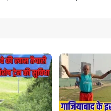
Sugar
Controlled
By
Running
:
गाजियाबाद
के
इस
बुजुर्ग
ने
कर