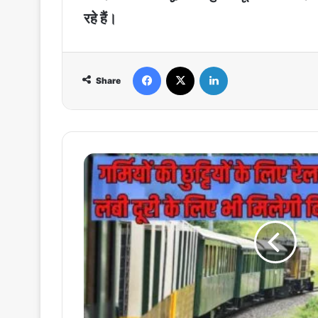
रहे हैं।
Facebook
X
LinkedIn
Share
Summer
Special
Train
:
गर्मियों
की
छुट्टियों
के
लिए
रेलवे
की