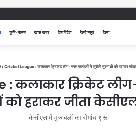
ंद सिविल अस्पताल में गंदगी देख भड़कीं DC, बोलीं, आप खुद बाथरूम में खड़े होकर दिखाओ
न
कृषि-मौसम
खास खबर
देश विदेश
रेलवे न्यूज़
हेल्थ
न
/
Cricket League : कलाकार क्रिकेट लीग- मस्त कलंदराें ने सुरीले सूरमाओं काे हराकर जीत
 : कलाकार क्रिकेट लीग- म
ओं काे हराकर जीता केसीए
केसीएल में मुकाबलों का रोमांच शुरू