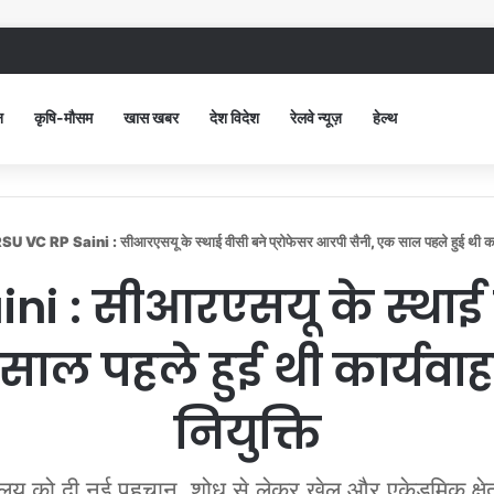
ंद सिविल अस्पताल में गंदगी देख भड़कीं DC, बोलीं, आप खुद बाथरूम में खड़े होकर दिखाओ
न
कृषि-मौसम
खास खबर
देश विदेश
रेलवे न्यूज़
हेल्थ
U VC RP Saini : सीआरएसयू के स्थाई वीसी बने प्रोफेसर आरपी सैनी, एक साल पहले हुई थी कार्यव
i : सीआरएसयू के स्थाई व
ाल पहले हुई थी कार्यवाहक
नियुक्ति
यालय को दी नई पहचान, शोध से लेकर खेल और एकेडमिक क्षेत्र