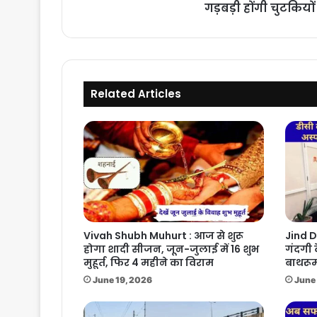
चुटकियों
गड़बड़ी होंगी चुटकियों म
में
दूर
Related Articles
Vivah Shubh Muhurt : आज से शुरू
Jind D
होगा शादी सीजन, जून-जुलाई में 16 शुभ
गंदगी 
मुहूर्त, फिर 4 महीने का विराम
बाथरूम
June 19, 2026
June 