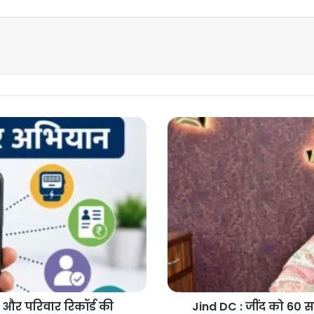
Jind
DC
:
जींद
को
60
साल
के
इतिहास
में
पहली
बार
मिली
 और परिवार रिकॉर्ड की
Jind DC : जींद को 60 