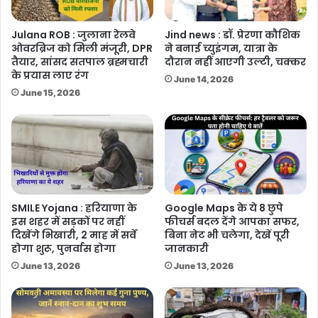
Julana ROB : जुलाना रेलवे
Jind news : डॉ. प्रेरणा कौशिक
ओवरब्रिज को मिली मंजूरी, DPR
ने बनाई च्युइंगम, यात्रा के
तैयार, सांसद सतपाल ब्रह्मचारी
दौरान नहीं आएगी उल्टी, चक्कर
के प्रयास लाए रंग
June 14, 2026
June 15, 2026
SMILE Yojana : हरियाणा के
Google Maps के ये 8 छुपे
इस शहर में सड़कों पर नहीं
फीचर्स बदल देंगे आपका सफर,
दिखेंगे भिखारी, 2 माह में सर्वे
बिना नेट भी चलेगा, देखें पूरी
होगा शुरू, पुनर्वास होगा
जानकारी
June 13, 2026
June 13, 2026