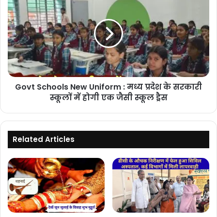
सौगात,
Schools
सर्वे
New
का
Uniform
काम
:
होगा
मध्य
शुरू
प्रदेश
के
सरकारी
Govt Schools New Uniform : मध्य प्रदेश के सरकारी
स्कूलों
में
स्कूलों में होगी एक जैसी स्कूल ड्रैस
होगी
एक
जैसी
स्कूल
Related Articles
ड्रैस