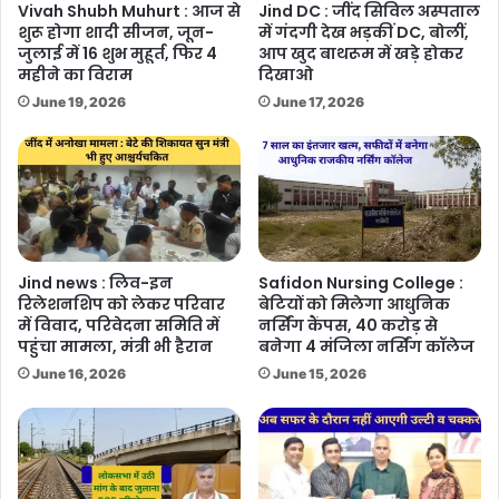
Vivah Shubh Muhurt : आज से
Jind DC : जींद सिविल अस्पताल
शुरू होगा शादी सीजन, जून-
में गंदगी देख भड़कीं DC, बोलीं,
जुलाई में 16 शुभ मुहूर्त, फिर 4
आप खुद बाथरूम में खड़े होकर
महीने का विराम
दिखाओ
June 19, 2026
June 17, 2026
Jind news : लिव-इन
Safidon Nursing College :
रिलेशनशिप को लेकर परिवार
बेटियों को मिलेगा आधुनिक
में विवाद, परिवेदना समिति में
नर्सिंग कैंपस, 40 करोड़ से
पहुंचा मामला, मंत्री भी हैरान
बनेगा 4 मंजिला नर्सिंग कॉलेज
June 16, 2026
June 15, 2026