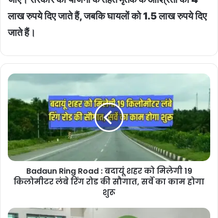
लाख रुपये दिए जाते हैं, जबकि घायलों को 1.5 लाख रुपये दिए
जाते हैं।
Badaun
Ring
Road
:
बदायूं
शहर
को
मिलेगी
19
Badaun Ring Road : बदायूं शहर को मिलेगी 19
किलोमीटर
लंबे
किलोमीटर लंबे रिंग रोड की सौगात, सर्वे का काम होगा
रिंग
शुरू
रोड
की
Govt