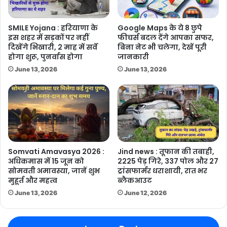
SMILE Yojana : हरियाणा के
Google Maps के ये 8 छुपे
इस शहर में सड़कों पर नहीं
फीचर्स बदल देंगे आपका सफर,
दिखेंगे भिखारी, 2 माह में सर्वे
बिना नेट भी चलेगा, देखें पूरी
होगा शुरू, पुनर्वास होगा
जानकारी
June 13, 2026
June 13, 2026
Somvati Amavasya 2026 :
Jind news : तूफान की तबाही,
अधिकमास में 15 जून को
2225 पेड़ गिरे, 337 पोल और 27
सोमवती अमावस्या, जानें शुभ
ट्रांसफार्मर धराशायी, रात भर
मुहूर्त और महत्व
ब्लैकआउट
June 13, 2026
June 12, 2026