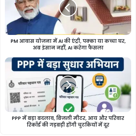
में
AI
की
एंट्री,
पक्का
या
PM आवास योजना में AI की एंट्री, पक्का या कच्चा घर,
कच्चा
घर,
अब इंसान नहीं, AI करेगा फैसला
अब
इंसान
PPP
नहीं,
में
AI
बड़ा
करेगा
बदलाव,
फैसला
बिजली
मीटर,
आय
और
परिवार
PPP में बड़ा बदलाव, बिजली मीटर, आय और परिवार
रिकॉर्ड
की
रिकॉर्ड की गड़बड़ी होंगी चुटकियों में दूर
गड़बड़ी