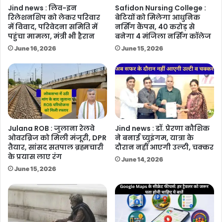
Jind news : लिव-इन
Safidon Nursing College :
रिलेशनशिप को लेकर परिवार
बेटियों को मिलेगा आधुनिक
में विवाद, परिवेदना समिति में
नर्सिंग कैंपस, 40 करोड़ से
पहुंचा मामला, मंत्री भी हैरान
बनेगा 4 मंजिला नर्सिंग कॉलेज
June 16, 2026
June 15, 2026
Julana ROB : जुलाना रेलवे
Jind news : डॉ. प्रेरणा कौशिक
ओवरब्रिज को मिली मंजूरी, DPR
ने बनाई च्युइंगम, यात्रा के
तैयार, सांसद सतपाल ब्रह्मचारी
दौरान नहीं आएगी उल्टी, चक्कर
के प्रयास लाए रंग
June 14, 2026
June 15, 2026