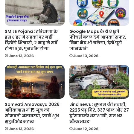
SMILE Yojana : हरियाणा के
Google Maps के ये 8 छुपे
इस शहर में सड़कों पर नहीं
फीचर्स बदल देंगे आपका सफर,
दिखेंगे भिखारी, 2 माह में सर्वे
बिना नेट भी चलेगा, देखें पूरी
होगा शुरू, पुनर्वास होगा
जानकारी
June 13, 2026
June 13, 2026
Somvati Amavasya 2026 :
Jind news : तूफान की तबाही,
अधिकमास में 15 जून को
2225 पेड़ गिरे, 337 पोल और 27
सोमवती अमावस्या, जानें शुभ
ट्रांसफार्मर धराशायी, रात भर
मुहूर्त और महत्व
ब्लैकआउट
June 13, 2026
June 12, 2026