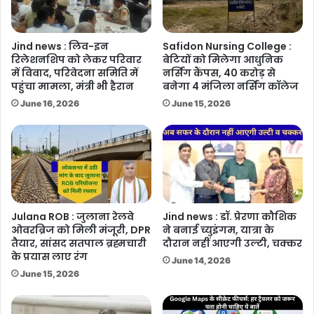
Jind news : लिव-इन
Safidon Nursing College :
रिलेशनशिप को लेकर परिवार
बेटियों को मिलेगा आधुनिक
में विवाद, परिवेदना समिति में
नर्सिंग कैंपस, 40 करोड़ से
पहुंचा मामला, मंत्री भी हैरान
बनेगा 4 मंजिला नर्सिंग कॉलेज
June 16, 2026
June 15, 2026
Julana ROB : जुलाना रेलवे
Jind news : डॉ. प्रेरणा कौशिक
ओवरब्रिज को मिली मंजूरी, DPR
ने बनाई च्युइंगम, यात्रा के
तैयार, सांसद सतपाल ब्रह्मचारी
दौरान नहीं आएगी उल्टी, चक्कर
के प्रयास लाए रंग
June 14, 2026
June 15, 2026