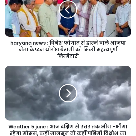
विनेश
फोगाट
से
हारने
वाले
भाजपा
haryana news : विनेश फोगाट से हारने वाले भाजपा
नेता
कैप्टन
नेता कैप्टन योगेश बैरागी को मिली महत्वपूर्ण
योगेश
जिम्मेदारी
बैरागी
को
Weather
मिली
5
महत्वपूर्ण
june
जिम्मेदारी
:
आज
दक्षिण
से
उत्तर
तक
Weather 5 june : आज दक्षिण से उत्तर तक भीगा-भीगा
भीगा-
भीगा
रहेगा मौसम, कहीं मानसून तो कहीं पश्चिमी विक्षोभ का