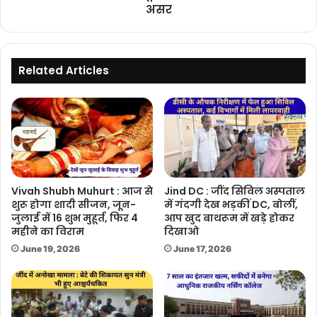
रहेगा
असर
मौसम,
कहीं
मानसून
तो
Related Articles
कहीं
पश्चिमी
विक्षोभ
का
असर
Vivah Shubh Muhurt : आज से
Jind DC : जींद सिविल अस्पताल
शुरू होगा शादी सीजन, जून-
में गंदगी देख भड़कीं DC, बोलीं,
जुलाई में 16 शुभ मुहूर्त, फिर 4
आप खुद बाथरूम में खड़े होकर
महीने का विराम
दिखाओ
June 19, 2026
June 17, 2026