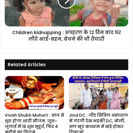
के
12
दिन
बाद
घर
Children kidnapping : अपहरण के 12 दिन बाद घर
लौटे
भाई-
लौटे भाई-बहन, बेचने की थी तैयारी
बहन,
बेचने
की
थी
Related Articles
तैयारी
Vivah Shubh Muhurt : आज से
Jind DC : जींद सिविल अस्पताल
शुरू होगा शादी सीजन, जून-
में गंदगी देख भड़कीं DC, बोलीं,
जुलाई में 16 शुभ मुहूर्त, फिर 4
आप खुद बाथरूम में खड़े होकर
महीने का विराम
दिखाओ