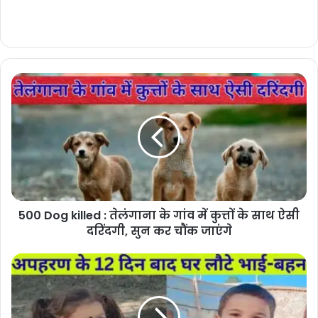
500
Dog
killed
:
तेलंगाना
के
गांव
में
कुत्तों
500 Dog killed : तेलंगाना के गांव में कुत्तों के साथ ऐसी
के
साथ
दरिंदगी, सुन कर चौंक जाएंगे
ऐसी
दरिंदगी,
Children
सुन
kidnapping
कर
:
चौंक
अपहरण
जाएंगे