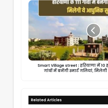
Smart
Village
street
:
हरियाणा
में
10
हजार
की
आबादी
वाले
111
गांवों
Smart Village street : हरियाणा में 10
में
गांवों में बनेंगी स्मार्ट गलियां, मिले
बनेंगी
स्मार्ट
गलियां,
मिलेगी
ये
आधुनिक
Related Articles
सुविधाएं