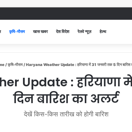
िविल अस्पताल में गंदगी देख भड़कीं DC, बोलीं, आप खुद बाथरूम में खड़े होकर दिखाओ
न
कृषि-मौसम
खास खबर
देश विदेश
रेलवे न्यूज़
हेल्थ
me
/
कृषि-मौसम
/
Haryana Weather Update : हरियाणा में 31 जनवरी तक 5 दिन बारिश क
r Update : हरियाणा मे
दिन बारिश का अलर्ट
देखें किस-किस तारीख को होगी बारिश