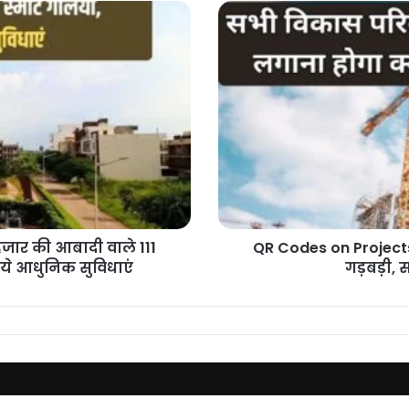
QR
Codes
on
Projects
:
हरियाणा
में
विकास
कार्यों
में
नहीं
होगी
गड़बड़ी,
 हजार की आबादी वाले 111
QR Codes on Projects :
सरकार
गी ये आधुनिक सुविधाएं
गड़बड़ी,
ने
लिया
बड़ा
फैसला