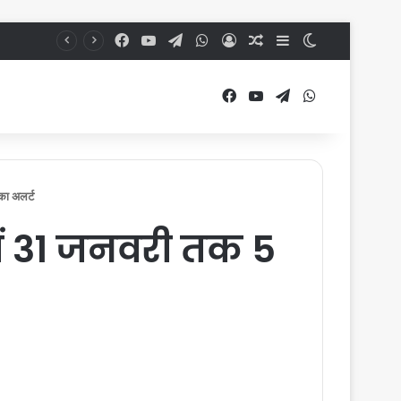
Facebook
YouTube
Telegram
WhatsApp
Log In
Random Article
Sidebar
Switch skin
Facebook
YouTube
Telegram
WhatsApp
ा अलर्ट
ं 31 जनवरी तक 5