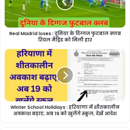
दुनिया
के
दिग्गज
फुटबाल
क्लब
Real Madrid loses : दुनिया के दिग्गज फुटबाल क्लब
रियल
मैड्रिड
रियल मैड्रिड को मिली हार
को
मिली
Winter
हार
School
Holidays
:
हरियाणा
में
शीतकालीन
अवकाश
बढ़ाए,
Winter School Holidays : हरियाणा में शीतकालीन
अब
19
अवकाश बढ़ाए, अब 19 को खुलेंगे स्कूल, देखें आदेश
को
खुलेंगे