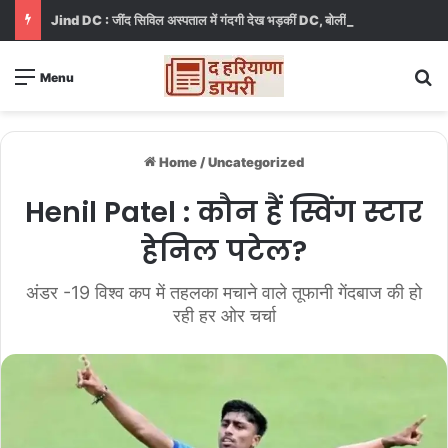
Jind DC : जींद सिविल अस्पताल में गंदगी देख भड़कीं DC, बोलीं, आप खुद बाथरूम में खड़े होकर दिखाओ
S
Menu
Home
/
Uncategorized
Henil Patel : कौन हैं स्विंग स्टार
हेनिल पटेल?
अंडर -19 विश्व कप में तहलका मचाने वाले तूफानी गेंदबाज की हो
रही हर ओर चर्चा