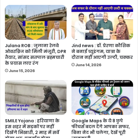
Julana ROB : जुलाना रेलवे
Jind news : डॉ. प्रेरणा कौशिक
ओवरब्रिज को मिली मंजूरी, DPR
ने बनाई च्युइंगम, यात्रा के
तैयार, सांसद सतपाल ब्रह्मचारी
दौरान नहीं आएगी उल्टी, चक्कर
के प्रयास लाए रंग
June 14, 2026
June 15, 2026
SMILE Yojana : हरियाणा के
Google Maps के ये 8 छुपे
इस शहर में सड़कों पर नहीं
फीचर्स बदल देंगे आपका सफर,
दिखेंगे भिखारी, 2 माह में सर्वे
बिना नेट भी चलेगा, देखें पूरी