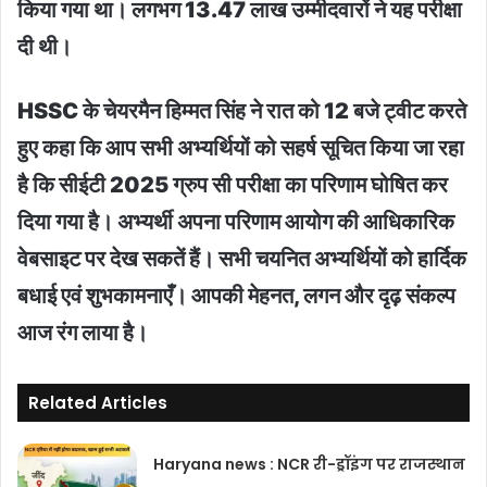
किया गया था। लगभग 13.47 लाख उम्मीदवारों ने यह परीक्षा
दी थी।
HSSC
के
चेयरमैन
हिम्मत
सिंह
ने
रात
को
12
बजे
ट्वीट
करते
हुए
कहा
कि
आप सभी
अभ्यर्थियों
को
सहर्ष
सूचित
किया
जा
रहा
है
कि
सीईटी
2025
ग्रुप
सी
परीक्षा
का
परिणाम
घोषित
कर
दिया
गया
है
।
अभ्यर्थी
अपना
परिणाम
आयोग
की
आधिकारिक
वेबसाइट
पर
देख
सकतें
हैं
।
सभी
चयनित
अभ्यर्थियों
को
हार्दिक
बधाई
एवं
शुभकामनाएँ
।
आपकी
मेहनत
,
लगन
और
दृढ़
संकल्प
आज
रंग
लाया
है।
Related Articles
Haryana news : NCR री-ड्रॉइंग पर राजस्थान