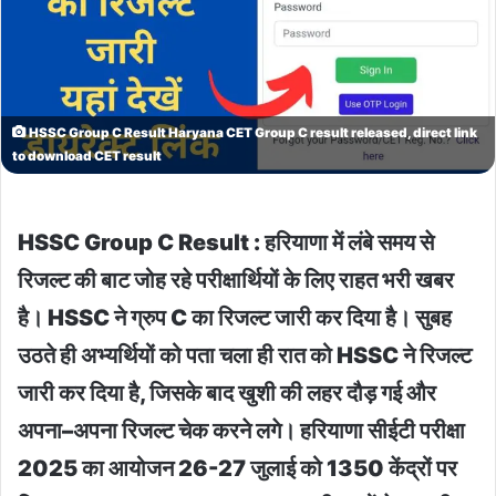
HSSC Group C Result Haryana CET Group C result released, direct link
to download CET result
HSSC Group C Result : हरियाणा
में
लंबे
समय
से
रिजल्ट
की
बाट
जोह
रहे
परीक्षार्थियों
के
लिए
राहत
भरी
खबर
है।
HSSC
ने
ग्रुप
C
का
रिजल्ट
जारी
कर
दिया
है।
सुबह
उठते
ही
अभ्यर्थियों
को
पता
चला
ही
रात
को
HSSC
ने
रिजल्ट
जारी
कर
दिया
है
,
जिसके
बाद
खुशी
की
लहर
दौड़
गई
और
अपना
–
अपना
रिजल्ट
चेक
करने
लगे।
हरियाणा सीईटी परीक्षा
2025 का आयोजन 26-27 जुलाई को 1350 केंद्रों पर