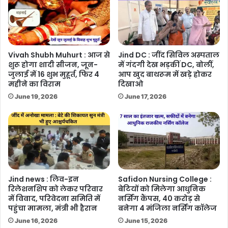
Vivah Shubh Muhurt : आज से
Jind DC : जींद सिविल अस्पताल
शुरू होगा शादी सीजन, जून-
में गंदगी देख भड़कीं DC, बोलीं,
जुलाई में 16 शुभ मुहूर्त, फिर 4
आप खुद बाथरूम में खड़े होकर
महीने का विराम
दिखाओ
June 19, 2026
June 17, 2026
Jind news : लिव-इन
Safidon Nursing College :
रिलेशनशिप को लेकर परिवार
बेटियों को मिलेगा आधुनिक
में विवाद, परिवेदना समिति में
नर्सिंग कैंपस, 40 करोड़ से
पहुंचा मामला, मंत्री भी हैरान
बनेगा 4 मंजिला नर्सिंग कॉलेज
June 16, 2026
June 15, 2026