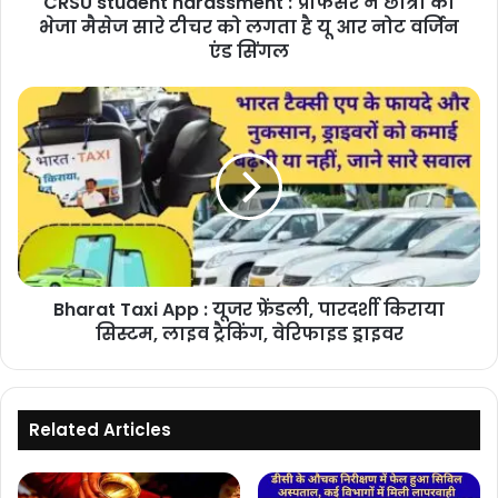
CRSU student harassment : प्रोफेसर ने छात्रा को
सारे
भेजा मैसेज सारे टीचर को लगता है यू आर नोट वर्जिन
टीचर
एंड सिंगल
को
लगता
Bharat
है
Taxi
यू
App
आर
:
नोट
यूजर
वर्जिन
फ्रेंडली,
एंड
पारदर्शी
सिंगल
किराया
सिस्टम,
Bharat Taxi App : यूजर फ्रेंडली, पारदर्शी किराया
लाइव
ट्रैकिंग,
सिस्टम, लाइव ट्रैकिंग, वेरिफाइड ड्राइवर
वेरिफाइड
ड्राइवर
Related Articles