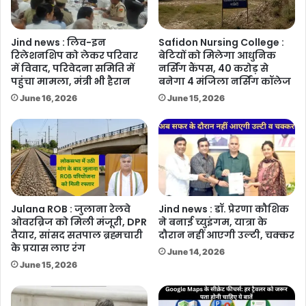
Jind news : लिव-इन
Safidon Nursing College :
रिलेशनशिप को लेकर परिवार
बेटियों को मिलेगा आधुनिक
में विवाद, परिवेदना समिति में
नर्सिंग कैंपस, 40 करोड़ से
पहुंचा मामला, मंत्री भी हैरान
बनेगा 4 मंजिला नर्सिंग कॉलेज
June 16, 2026
June 15, 2026
Julana ROB : जुलाना रेलवे
Jind news : डॉ. प्रेरणा कौशिक
ओवरब्रिज को मिली मंजूरी, DPR
ने बनाई च्युइंगम, यात्रा के
तैयार, सांसद सतपाल ब्रह्मचारी
दौरान नहीं आएगी उल्टी, चक्कर
के प्रयास लाए रंग
June 14, 2026
June 15, 2026