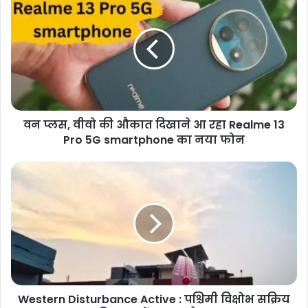
प्लस,
वीवो
की
औकात
दिखाने
आ
रहा
Realme
वन प्लस, वीवो की औकात दिखाने आ रहा Realme 13
13
Pro
Pro 5G smartphone का नया फोन
5G
smartphone
Western
का
Disturbance
नया
Active
फोन
:
पश्चिमी
विक्षोभ
सक्रिय
हरियाणा
में
Western Disturbance Active : पश्चिमी विक्षोभ सक्रिय
बदला