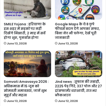
SMILE Yojana : हरियाणा के
Google Maps के ये 8 छुपे
इस शहर में सड़कों पर नहीं
फीचर्स बदल देंगे आपका सफर,
दिखेंगे भिखारी, 2 माह में सर्वे
बिना नेट भी चलेगा, देखें पूरी
होगा शुरू, पुनर्वास होगा
जानकारी
June 13, 2026
June 13, 2026
Somvati Amavasya 2026 :
Jind news : तूफान की तबाही,
अधिकमास में 15 जून को
2225 पेड़ गिरे, 337 पोल और 27
सोमवती अमावस्या, जानें शुभ
ट्रांसफार्मर धराशायी, रात भर
मुहूर्त और महत्व
ब्लैकआउट
June 13, 2026
June 12, 2026