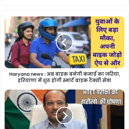
Haryana
news
:
अब
बाइक
बनेगी
कमाई
का
जरिया,
Haryana news : अब बाइक बनेगी कमाई का जरिया,
हरियाणा
में
हरियाणा में शुरू होगी स्मार्ट बाइक टैक्सी सेवा
शुरू
होगी
HTET
स्मार्ट
Exam2026
बाइक
:
टैक्सी
HTET
सेवा
परीक्षा
की
तारीखों