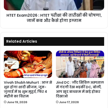
की
घोषणा,
HTET Exam2026 : HTET परीक्षा की तारीखों की घोषणा,
जानें
कब
जानें कब और कैसे होगा इग्जाम
और
कैसे
होगा
इग्जाम
Related Articles
Vivah Shubh Muhurt : आज से
Jind DC : जींद सिविल अस्पताल
शुरू होगा शादी सीजन, जून-
में गंदगी देख भड़कीं DC, बोलीं,
जुलाई में 16 शुभ मुहूर्त, फिर 4
आप खुद बाथरूम में खड़े होकर
महीने का विराम
दिखाओ
June 19, 2026
June 17, 2026