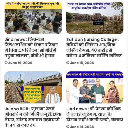
Jind news : लिव-इन
Safidon Nursing College :
रिलेशनशिप को लेकर परिवार
बेटियों को मिलेगा आधुनिक
में विवाद, परिवेदना समिति में
नर्सिंग कैंपस, 40 करोड़ से
पहुंचा मामला, मंत्री भी हैरान
बनेगा 4 मंजिला नर्सिंग कॉलेज
June 16, 2026
June 15, 2026
Julana ROB : जुलाना रेलवे
Jind news : डॉ. प्रेरणा कौशिक
ओवरब्रिज को मिली मंजूरी, DPR
ने बनाई च्युइंगम, यात्रा के
तैयार, सांसद सतपाल ब्रह्मचारी
दौरान नहीं आएगी उल्टी, चक्कर
के प्रयास लाए रंग
June 14, 2026