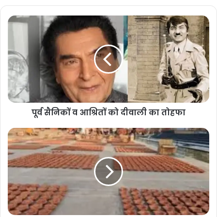
पूर्व
सैनिकों
व
आश्रितों
को
दीवाली
का
तोहफा
पूर्व सैनिकों व आश्रितों को दीवाली का तोहफा
अयोध्या
की
यह
छटा
नहीं
देखी
तो
क्या
देखा