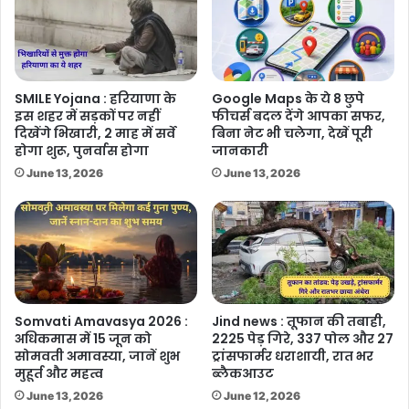
SMILE Yojana : हरियाणा के
Google Maps के ये 8 छुपे
इस शहर में सड़कों पर नहीं
फीचर्स बदल देंगे आपका सफर,
दिखेंगे भिखारी, 2 माह में सर्वे
बिना नेट भी चलेगा, देखें पूरी
होगा शुरू, पुनर्वास होगा
जानकारी
June 13, 2026
June 13, 2026
Somvati Amavasya 2026 :
Jind news : तूफान की तबाही,
अधिकमास में 15 जून को
2225 पेड़ गिरे, 337 पोल और 27
सोमवती अमावस्या, जानें शुभ
ट्रांसफार्मर धराशायी, रात भर
मुहूर्त और महत्व
ब्लैकआउट
June 13, 2026
June 12, 2026