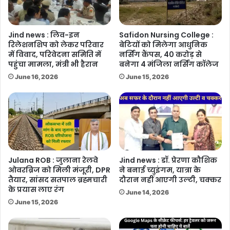
Jind news : लिव-इन
Safidon Nursing College :
रिलेशनशिप को लेकर परिवार
बेटियों को मिलेगा आधुनिक
में विवाद, परिवेदना समिति में
नर्सिंग कैंपस, 40 करोड़ से
पहुंचा मामला, मंत्री भी हैरान
बनेगा 4 मंजिला नर्सिंग कॉलेज
June 16, 2026
June 15, 2026
Julana ROB : जुलाना रेलवे
Jind news : डॉ. प्रेरणा कौशिक
ओवरब्रिज को मिली मंजूरी, DPR
ने बनाई च्युइंगम, यात्रा के
तैयार, सांसद सतपाल ब्रह्मचारी
दौरान नहीं आएगी उल्टी, चक्कर
के प्रयास लाए रंग
June 14, 2026
June 15, 2026