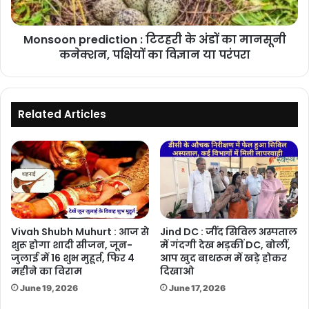
मानसूनी
कनेक्शन,
Monsoon prediction : टिटहरी के अंडों का मानसूनी
पक्षियों
का
कनेक्शन, पक्षियों का विज्ञान या परंपरा
विज्ञान
या
परंपरा
Related Articles
Vivah Shubh Muhurt : आज से
Jind DC : जींद सिविल अस्पताल
शुरू होगा शादी सीजन, जून-
में गंदगी देख भड़कीं DC, बोलीं,
जुलाई में 16 शुभ मुहूर्त, फिर 4
आप खुद बाथरूम में खड़े होकर
महीने का विराम
दिखाओ
June 19, 2026
June 17, 2026