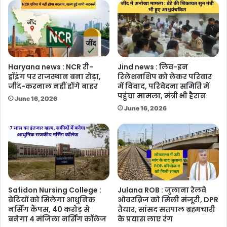
Haryana news : NCR री-
Jind news : लिव-इन
ड्रॉइंग पर राजस्थान बना रोड़ा,
रिलेशनशिप को लेकर परिवार
जींद-करनाल नहीं होंगे बाहर
में विवाद, परिवेदना समिति में
पहुंचा मामला, मंत्री भी हैरान
June 16, 2026
June 16, 2026
Safidon Nursing College :
Julana ROB : जुलाना रेलवे
बेटियों को मिलेगा आधुनिक
ओवरब्रिज को मिली मंजूरी, DPR
नर्सिंग कैंपस, 40 करोड़ से
तैयार, सांसद सतपाल ब्रह्मचारी
बनेगा 4 मंजिला नर्सिंग कॉलेज
के प्रयास लाए रंग