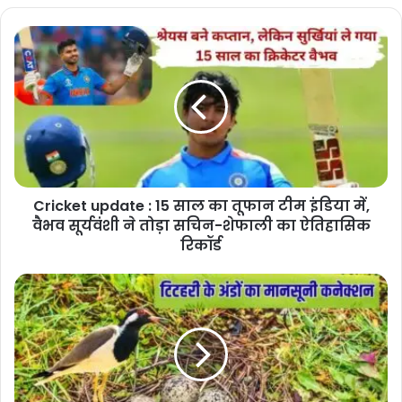
Cricket
update
:
15
साल
का
तूफान
टीम
इंडिया
Cricket update : 15 साल का तूफान टीम इंडिया में,
में,
वैभव
वैभव सूर्यवंशी ने तोड़ा सचिन-शेफाली का ऐतिहासिक
सूर्यवंशी
रिकॉर्ड
ने
तोड़ा
Monsoon
सचिन-
prediction
शेफाली
:
का
टिटहरी
ऐतिहासिक
के
रिकॉर्ड
अंडों
का