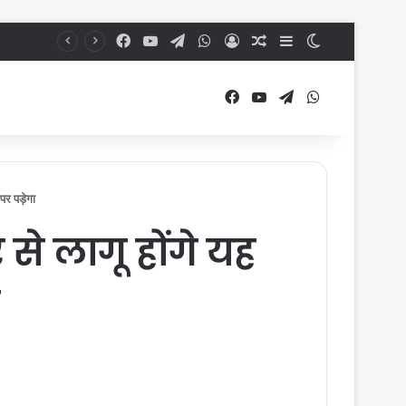
Facebook
YouTube
Telegram
WhatsApp
Log In
Random Article
Sidebar
Switch skin
Facebook
YouTube
Telegram
WhatsApp
र पड़ेगा
े लागू होंगे यह