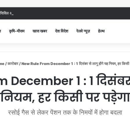
िविल अस्पताल में गंदगी देख भड़कीं DC, बोलीं, आप खुद बाथरूम में खड़े होकर दिखाओ
न
कृषि-मौसम
खास खबर
देश विदेश
रेलवे न्यूज़
हेल्थ
me
/
कारोबार
/
New Rule From December 1 : 1 दिसंबर से लागू होंगे यह नियम, हर किसी प
December 1 : 1 दिसंबर स
नियम, हर किसी पर पड़ेगा
रसोई गैस से लेकर पेंशन तक के निमयों में होगा बदला