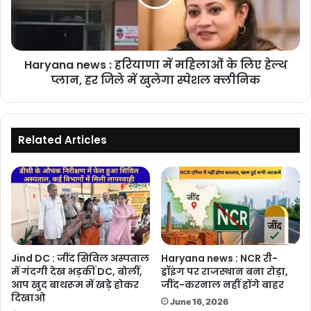
महिलाओं
के
लिए
हेल्थ
Haryana news : हरियाणा में महिलाओं के लिए हेल्थ
प्लान,
हर
प्लान, हर जिले में खुलेगा स्पेशल क्लीनिक
जिले
में
खुलेगा
स्पेशल
Related Articles
क्लीनिक
Jind DC : जींद सिविल अस्पताल
Haryana news : NCR री-
में गंदगी देख भड़कीं DC, बोलीं,
ड्रॉइंग पर राजस्थान बना रोड़ा,
आप खुद बाथरूम में खड़े होकर
जींद-करनाल नहीं होंगे बाहर
दिखाओ
June 16, 2026