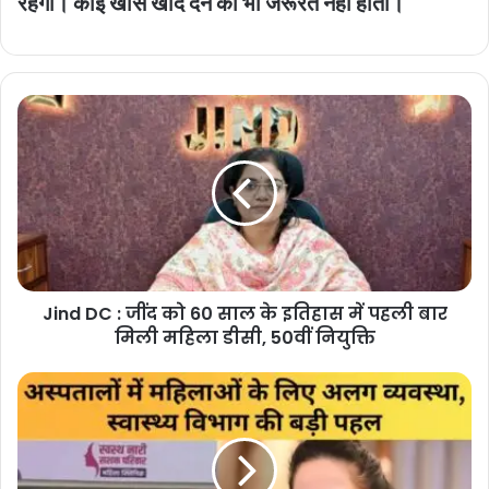
रहेगा। कोई खास खाद देने की भी जरूरत नहीं होती।
Jind
DC
:
जींद
को
60
साल
के
इतिहास
Jind DC : जींद को 60 साल के इतिहास में पहली बार
में
पहली
मिली महिला डीसी, 50वीं नियुक्ति
बार
मिली
Haryana
महिला
news
डीसी,
:
50वीं
हरियाणा
नियुक्ति
में