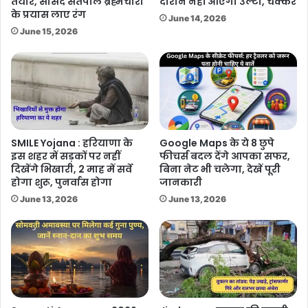
तैयार, सांसद सतपाल ब्रह्मचारी
दौरान नहीं आएगी उल्टी, चक्कर
के प्रयास लाए रंग
June 14, 2026
June 15, 2026
SMILE Yojana : हरियाणा के
Google Maps के ये 8 छुपे
इस शहर में सड़कों पर नहीं
फीचर्स बदल देंगे आपका सफर,
दिखेंगे भिखारी, 2 माह में सर्वे
बिना नेट भी चलेगा, देखें पूरी
होगा शुरू, पुनर्वास होगा
जानकारी
June 13, 2026
June 13, 2026