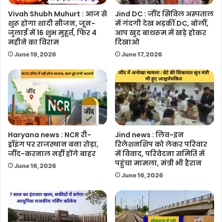
Vivah Shubh Muhurt : आज से
Jind DC : जींद सिविल अस्पताल
शुरू होगा शादी सीजन, जून-
में गंदगी देख भड़कीं DC, बोलीं,
जुलाई में 16 शुभ मुहूर्त, फिर 4
आप खुद बाथरूम में खड़े होकर
महीने का विराम
दिखाओ
June 19, 2026
June 17, 2026
Haryana news : NCR री-
Jind news : लिव-इन
ड्रॉइंग पर राजस्थान बना रोड़ा,
रिलेशनशिप को लेकर परिवार
जींद-करनाल नहीं होंगे बाहर
में विवाद, परिवेदना समिति में
पहुंचा मामला, मंत्री भी हैरान
June 16, 2026
June 16, 2026