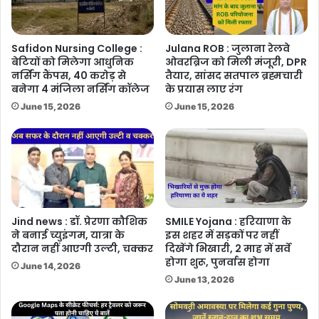
Safidon Nursing College :
Julana ROB : जुलाना रेलवे
बेटियों को मिलेगा आधुनिक
ओवरब्रिज को मिली मंजूरी, DPR
नर्सिंग कैंपस, 40 करोड़ से
तैयार, सांसद सतपाल ब्रह्मचारी
बनेगा 4 मंजिला नर्सिंग कॉलेज
के प्रयास लाए रंग
June 15, 2026
June 15, 2026
Jind news : डॉ. प्रेरणा कौशिक
SMILE Yojana : हरियाणा के
ने बनाई च्युइंगम, यात्रा के
इस शहर में सड़कों पर नहीं
दौरान नहीं आएगी उल्टी, चक्कर
दिखेंगे भिखारी, 2 माह में सर्वे
होगा शुरू, पुनर्वास होगा
June 14, 2026
June 13, 2026