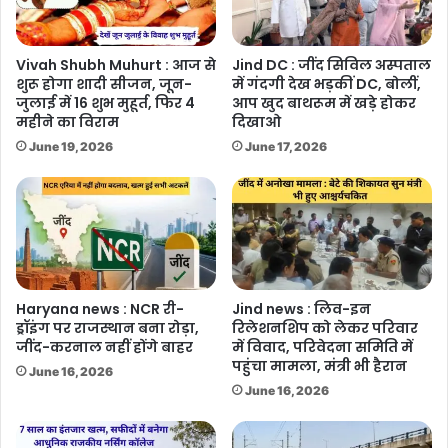
बैटरी
Vivah Shubh Muhurt : आज से
Jind DC : जींद सिविल अस्पताल
शुरू होगा शादी सीजन, जून-
में गंदगी देख भड़कीं DC, बोलीं,
जुलाई में 16 शुभ मुहूर्त, फिर 4
आप खुद बाथरूम में खड़े होकर
महीने का विराम
दिखाओ
June 19, 2026
June 17, 2026
Haryana news : NCR री-
Jind news : लिव-इन
ड्रॉइंग पर राजस्थान बना रोड़ा,
रिलेशनशिप को लेकर परिवार
जींद-करनाल नहीं होंगे बाहर
में विवाद, परिवेदना समिति में
पहुंचा मामला, मंत्री भी हैरान
June 16, 2026
June 16, 2026