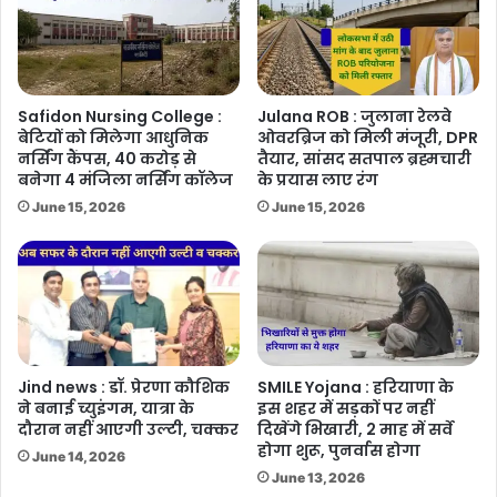
Safidon Nursing College :
Julana ROB : जुलाना रेलवे
बेटियों को मिलेगा आधुनिक
ओवरब्रिज को मिली मंजूरी, DPR
नर्सिंग कैंपस, 40 करोड़ से
तैयार, सांसद सतपाल ब्रह्मचारी
बनेगा 4 मंजिला नर्सिंग कॉलेज
के प्रयास लाए रंग
June 15, 2026
June 15, 2026
Jind news : डॉ. प्रेरणा कौशिक
SMILE Yojana : हरियाणा के
ने बनाई च्युइंगम, यात्रा के
इस शहर में सड़कों पर नहीं
दौरान नहीं आएगी उल्टी, चक्कर
दिखेंगे भिखारी, 2 माह में सर्वे
होगा शुरू, पुनर्वास होगा
June 14, 2026
June 13, 2026