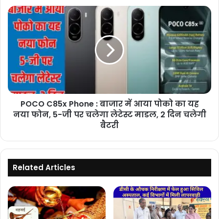
नहीं
POCO
हो
C85x
पा
Phone
रहा
:
पर्याप्त
बाजार
गैस
में
का
आया
उत्पादन
पोको
का
POCO C85x Phone : बाजार में आया पोको का यह
यह
नया
नया फोन, 5-जी पर चलेगा लेटेस्ट माडल, 2 दिन चलेगी
फोन,
बैटरी
5-
जी
पर
चलेगा
Related Articles
लेटेस्ट
माडल,
2
दिन
चलेगी