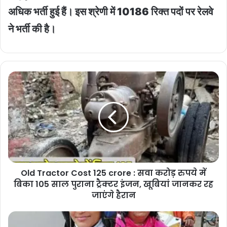
अधिक भर्ती हुई हैं। इस श्रेणी में 10186 रिक्त पदों पर रेलवे
ने भर्ती की है।
Old
Tractor
Cost
125
crore
:
सवा
करोड़
रुपये
Old Tractor Cost 125 crore : सवा करोड़ रुपये में
में
बिका
बिका 105 साल पुराना ट्रैक्टर इंजन, खूबियां जानकर रह
105
जाएंगे हैरान
साल
पुराना
Ebike
ट्रैक्टर
Didi