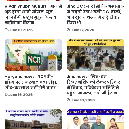
Vivah Shubh Muhurt : आज से
Jind DC : जींद सिविल अस्पताल
शुरू होगा शादी सीजन, जून-
में गंदगी देख भड़कीं DC, बोलीं,
जुलाई में 16 शुभ मुहूर्त, फिर 4
आप खुद बाथरूम में खड़े होकर
महीने का विराम
दिखाओ
June 19, 2026
June 17, 2026
Haryana news : NCR री-
Jind news : लिव-इन
ड्रॉइंग पर राजस्थान बना रोड़ा,
रिलेशनशिप को लेकर परिवार
जींद-करनाल नहीं होंगे बाहर
में विवाद, परिवेदना समिति में
पहुंचा मामला, मंत्री भी हैरान
June 16, 2026
June 16, 2026