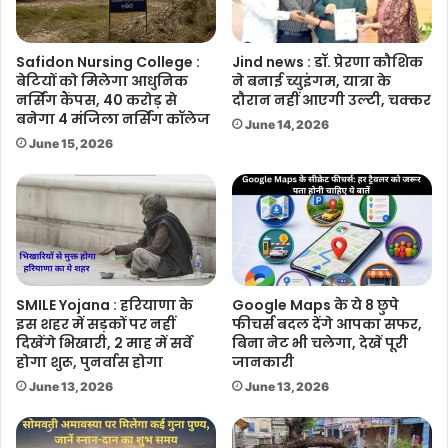
Safidon Nursing College :
Jind news : डॉ. प्रेरणा कौशिक
बेटियों को मिलेगा आधुनिक
ने बनाई च्युइंगम, यात्रा के
नर्सिंग कैंपस, 40 करोड़ से
दौरान नहीं आएगी उल्टी, चक्कर
बनेगा 4 मंजिला नर्सिंग कॉलेज
June 14, 2026
June 15, 2026
SMILE Yojana : हरियाणा के
Google Maps के ये 8 छुपे
इस शहर में सड़कों पर नहीं
फीचर्स बदल देंगे आपका सफर,
दिखेंगे भिखारी, 2 माह में सर्वे
बिना नेट भी चलेगा, देखें पूरी
होगा शुरू, पुनर्वास होगा
जानकारी
June 13, 2026
June 13, 2026