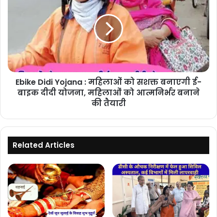
इंजन,
Yojana
खूबियां
:
जानकर
महिलाओं
रह
को
जाएंगे
सशक्त
हैरान
बनाएगी
ई-
Ebike Didi Yojana : महिलाओं को सशक्त बनाएगी ई-
बाइक
दीदी
बाइक दीदी योजना, महिलाओं को आत्मनिर्भर बनाने
योजना,
की तैयारी
महिलाओं
को
आत्मनिर्भर
बनाने
Related Articles
की
तैयारी