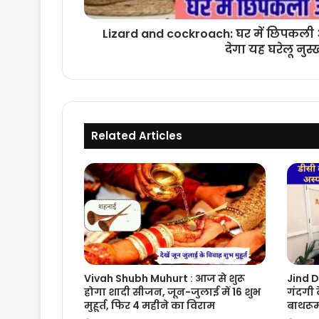
देगा
यह
Lizard and cockroach: घर में छिपकली 
घरेलू
देगा यह घरेलू नुस्
नुस्खा
Related Articles
Vivah Shubh Muhurt : आज से शुरू
Jind D
होगा शादी सीजन, जून-जुलाई में 16 शुभ
गंदगी 
मुहूर्त, फिर 4 महीने का विराम
बाथरूम