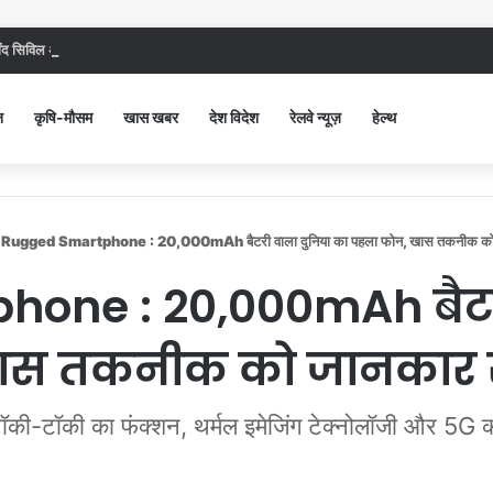
 सिविल अस्पताल में गंदगी देख भड़कीं DC, बोलीं, आप खुद बाथरूम में खड़े होकर दिखाओ
न
कृषि-मौसम
खास खबर
देश विदेश
रेलवे न्यूज़
हेल्थ
Rugged Smartphone : 20,000mAh बैटरी वाला दुनिया का पहला फोन, खास तकनीक को जा
one : 20,000mAh बैटरी
स तकनीक को जानकार रह
 वॉकी-टॉकी का फंक्शन, थर्मल इमेजिंग टेक्नोलॉजी और 5G 