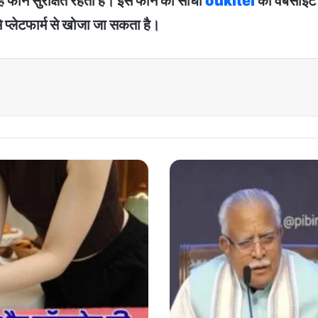
 यह फोन सुरक्षित रहता है। इस फोन को सीधा
oukitel
की वैबसाइट 
े प्लेटफार्म से खोजा जा सकता है।
Delhi
Colonies
Regularization
:
दिल्ली
में
अवैध
कालोनियां
होंगी
नियमित,
मिलेगा