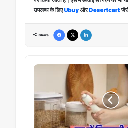
पर किया जाता है। ऐसे में ऊंचाई से गिरने पर भी
उपलब्ध के लिए
Ubuy
और
Desertcart
जैस
Facebook
X
LinkedIn
Share
Lizard
and
cockroach:
घर
में
छिपकली
और
कॉकरोच
की
छुट्टी
कर