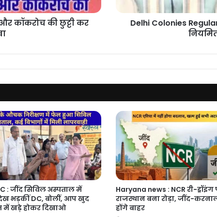
मालिकाना
हक
और कॉकरोच की छुट्टी कर
Delhi Colonies Regulari
खा
नियमित
C : जींद सिविल अस्पताल में
Haryana news : NCR री-ड्रॉइंग
देख भड़कीं DC, बोलीं, आप खुद
राजस्थान बना रोड़ा, जींद-करनाल
 में खड़े होकर दिखाओ
होंगे बाहर