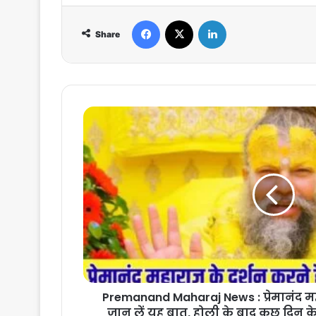
Facebook
X
LinkedIn
Share
Premanand
Maharaj
News
:
प्रेमानंद
महाराज
के
दर्शन
करने
हैं
तो
जान
लें
Premanand Maharaj News : प्रेमानंद महा
यह
जान लें यह बात, होली के बाद कुछ दिन के