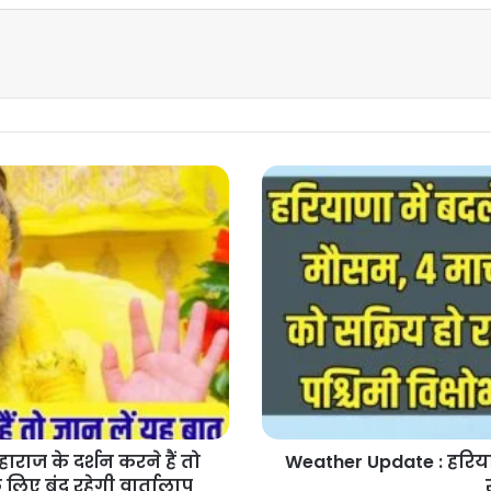
Weather
Update
:
हरियाणा
में
बदलेगा
मौसम,
4
मार्च
को
सक्रिय
हो
रहा
राज के दर्शन करने हैं तो
Weather Update : हरियाण
पश्चिमी
 लिए बंद रहेगी वार्तालाप