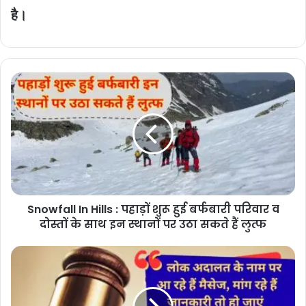
है।
Snowfall
In
Hills
:
पहाड़ों
शुरू
हुई
बर्फबारी
परिवार
Snowfall In Hills : पहाड़ों शुरू हुई बर्फबारी परिवार व
व
दोस्तों
दोस्तों के साथ इन स्थानों पर उठा सकते हैं लुत्फ
के
साथ
Lok
इन
Adalat
स्थानों
:
पर
लोक