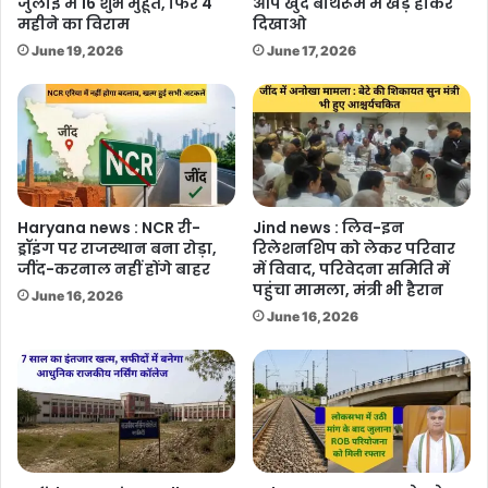
जुलाई में 16 शुभ मुहूर्त, फिर 4
आप खुद बाथरूम में खड़े होकर
महीने का विराम
दिखाओ
June 19, 2026
June 17, 2026
Haryana news : NCR री-
Jind news : लिव-इन
ड्रॉइंग पर राजस्थान बना रोड़ा,
रिलेशनशिप को लेकर परिवार
जींद-करनाल नहीं होंगे बाहर
में विवाद, परिवेदना समिति में
पहुंचा मामला, मंत्री भी हैरान
June 16, 2026
June 16, 2026