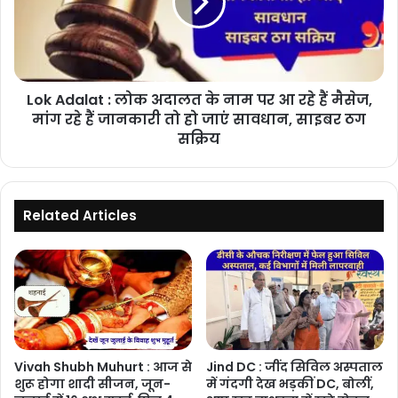
उठा
अदालत
सकते
के
हैं
नाम
लुत्फ
पर
आ
Lok Adalat : लोक अदालत के नाम पर आ रहे हैं मैसेज,
रहे
हैं
मांग रहे हैं जानकारी तो हो जाएं सावधान, साइबर ठग
मैसेज,
सक्रिय
मांग
रहे
हैं
जानकारी
Related Articles
तो
हो
जाएं
सावधान,
साइबर
ठग
सक्रिय
Vivah Shubh Muhurt : आज से
Jind DC : जींद सिविल अस्पताल
शुरू होगा शादी सीजन, जून-
में गंदगी देख भड़कीं DC, बोलीं,