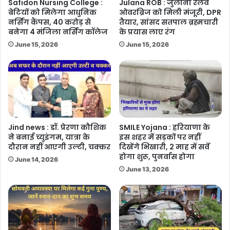
Safidon Nursing College :
Julana ROB : जुलाना रेलवे
बेटियों को मिलेगा आधुनिक
ओवरब्रिज को मिली मंजूरी, DPR
नर्सिंग कैंपस, 40 करोड़ से
तैयार, सांसद सतपाल ब्रह्मचारी
बनेगा 4 मंजिला नर्सिंग कॉलेज
के प्रयास लाए रंग
June 15, 2026
June 15, 2026
Jind news : डॉ. प्रेरणा कौशिक
SMILE Yojana : हरियाणा के
ने बनाई च्युइंगम, यात्रा के
इस शहर में सड़कों पर नहीं
दौरान नहीं आएगी उल्टी, चक्कर
दिखेंगे भिखारी, 2 माह में सर्वे
होगा शुरू, पुनर्वास होगा
June 14, 2026
June 13, 2026