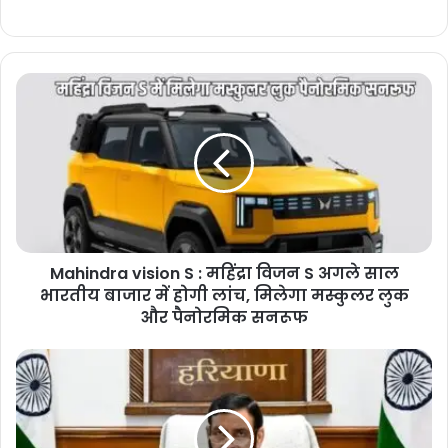
Mahindra
vision
S
:
महिंद्रा
विजन
S
अगले
साल
Mahindra vision S : महिंद्रा विजन S अगले साल
भारतीय
बाजार
भारतीय बाजार में होगी लांच, मिलेगा मस्कुलर लुक
में
और पैनोरमिक सनरूफ
होगी
लांच,
Haryana
मिलेगा
News
मस्कुलर
:
लुक
रिटायरमेंट
और
के