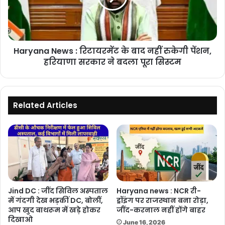
पैनोरमिक
बाद
सनरूफ
नहीं
रुकेगी
पेंशन,
Haryana News : रिटायरमेंट के बाद नहीं रुकेगी पेंशन,
हरियाणा
सरकार
हरियाणा सरकार ने बदला पूरा सिस्टम
ने
बदला
पूरा
सिस्टम
Related Articles
Jind DC : जींद सिविल अस्पताल
Haryana news : NCR री-
में गंदगी देख भड़कीं DC, बोलीं,
ड्रॉइंग पर राजस्थान बना रोड़ा,
आप खुद बाथरूम में खड़े होकर
जींद-करनाल नहीं होंगे बाहर
दिखाओ
June 16, 2026