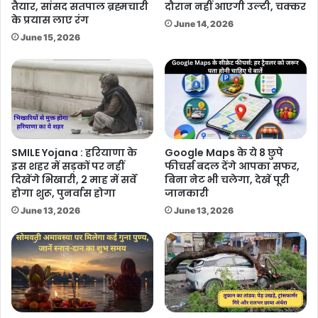
तैयार, सांसद सतपाल ब्रह्मचारी
दौरान नहीं आएगी उल्टी, चक्कर
के प्रयास लाए रंग
June 14, 2026
June 15, 2026
SMILE Yojana : हरियाणा के
Google Maps के ये 8 छुपे
इस शहर में सड़कों पर नहीं
फीचर्स बदल देंगे आपका सफर,
दिखेंगे भिखारी, 2 माह में सर्वे
बिना नेट भी चलेगा, देखें पूरी
होगा शुरू, पुनर्वास होगा
जानकारी
June 13, 2026
June 13, 2026