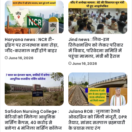
Haryana news : NCR री-
Jind news : लिव-इन
ड्रॉइंग पर राजस्थान बना रोड़ा,
रिलेशनशिप को लेकर परिवार
जींद-करनाल नहीं होंगे बाहर
में विवाद, परिवेदना समिति में
पहुंचा मामला, मंत्री भी हैरान
June 16, 2026
June 16, 2026
Safidon Nursing College :
Julana ROB : जुलाना रेलवे
बेटियों को मिलेगा आधुनिक
ओवरब्रिज को मिली मंजूरी, DPR
नर्सिंग कैंपस, 40 करोड़ से
तैयार, सांसद सतपाल ब्रह्मचारी
बनेगा 4 मंजिला नर्सिंग कॉलेज
के प्रयास लाए रंग