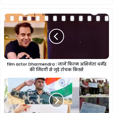
film
actor
Dharmendra
:
जानें
फिल्म
अभिनेता
धर्मेंद्र
की
film actor Dharmendra : जानें फिल्म अभिनेता धर्मेंद्र
जिंदगी
से
की जिंदगी से जुड़े राेचक किस्से
जुड़े
राेचक
True
किस्से
heroes
of
the
country
:
देश