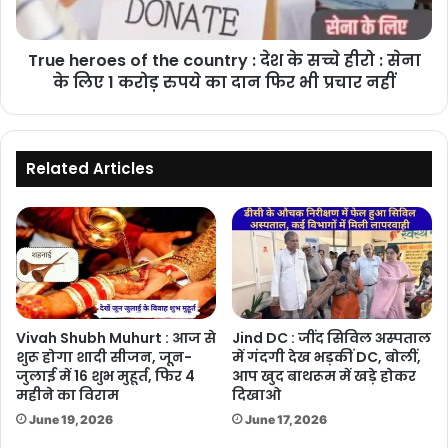
के
सच्चे
True heroes of the country : देश के सच्चे हीरो : सेना
हीरो
:
के लिए 1 करोड़ रुपये का दान फिर भी प्रचार नहीं
सेना
के
लिए
1
Related Articles
करोड़
रुपये
का
दान
फिर
भी
प्रचार
नहीं
Vivah Shubh Muhurt : आज से
Jind DC : जींद सिविल अस्पताल
शुरू होगा शादी सीजन, जून-
में गंदगी देख भड़कीं DC, बोलीं,
जुलाई में 16 शुभ मुहूर्त, फिर 4
आप खुद बाथरूम में खड़े होकर
महीने का विराम
दिखाओ
June 19, 2026
June 17, 2026