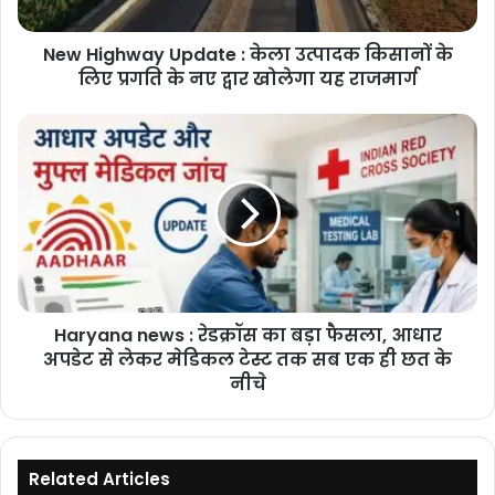
के
लिए
New Highway Update : केला उत्पादक किसानों के
प्रगति
के
लिए प्रगति के नए द्वार खोलेगा यह राजमार्ग
नए
द्वार
Haryana
खोलेगा
news
यह
:
राजमार्ग
रेडक्रॉस
का
बड़ा
फैसला,
आधार
अपडेट
Haryana news : रेडक्रॉस का बड़ा फैसला, आधार
से
लेकर
अपडेट से लेकर मेडिकल टेस्ट तक सब एक ही छत के
मेडिकल
नीचे
टेस्ट
तक
सब
एक
Related Articles