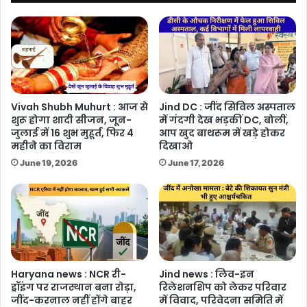
ही
छत
के
नीचे
Vivah Shubh Muhurt : आज से
Jind DC : जींद सिविल अस्पताल
शुरू होगा शादी सीजन, जून-
में गंदगी देख भड़कीं DC, बोलीं,
जुलाई में 16 शुभ मुहूर्त, फिर 4
आप खुद बाथरूम में खड़े होकर
महीने का विराम
दिखाओ
June 19, 2026
June 17, 2026
Haryana news : NCR री-
Jind news : लिव-इन
ड्रॉइंग पर राजस्थान बना रोड़ा,
रिलेशनशिप को लेकर परिवार
जींद-करनाल नहीं होंगे बाहर
में विवाद, परिवेदना समिति में