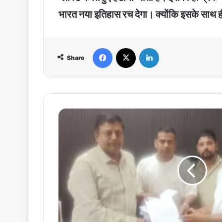
भारत नया इतिहास रच देगा। क्योंकि इसके साथ ह
Facebook
X
LinkedIn
Share
College
aali
chhori
:
हरियाणी
गाने
कॉलेज
आली
छोरी
पर
बवाल,