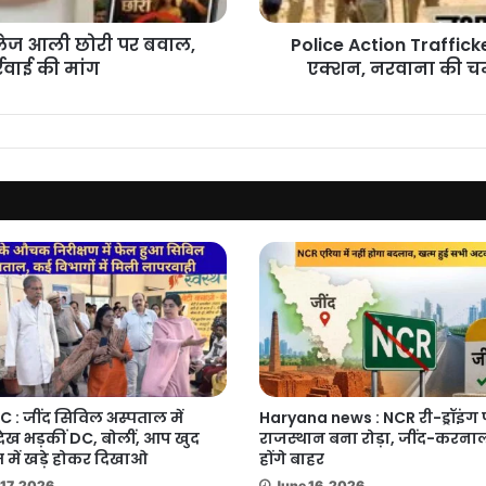
नरवाना
की
ॉलेज आली छोरी पर बवाल,
Police Action Trafficke
चमेला
्रवाई की मांग
एक्शन, नरवाना की चमेल
कॉलोनी
में
27
निर्माणों
पर
कार्रवाई
C : जींद सिविल अस्पताल में
Haryana news : NCR री-ड्रॉइंग
देख भड़कीं DC, बोलीं, आप खुद
राजस्थान बना रोड़ा, जींद-करनाल
 में खड़े होकर दिखाओ
होंगे बाहर
17, 2026
June 16, 2026