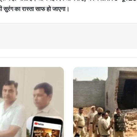
ी सुरंग का रास्ता साफ हो जाएगा।
Police
Action
Traffickers
:
हरियाणा
में
नशा
तस्करों
पर
बुलडोजर
एक्शन,